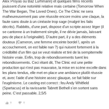
Alex Proyas ou Baz Lurhmann) et quelques films récents
jouissent d'une notoriété relative mais certaine (Tomorrow When
The War Began, The Loved Ones). Ce The Clinic ne sera
malheureusement pas une réussite encore moins une claque, la
faute sans doute à un cinéaste trop sage (malgré les faits
décrits). Rabbitts, d'une part, dispose d'un scripte assez léger (il
se cantonne à un traitement simple, il ne dévie jamais, laissant
peu de place à l'originalité). D'autre part, il y a des éléments
douteux (Cameron, une femme enceinte bordel !, après un
accouchement, on est faible nan ?) qui nuisent fortement à la
crédibilité d'un film qui se veut réaliste et tiré de la sempiternelle
histoire vraie. Enfin, trop de rebondissements tuent les
rebondissements. Ceci étant dit, The Clinic est une petite
production qui n'est pas mauvaise, la mise en scène excelle dans
les plans tendus, elle met en place une ambiance plutôt réussie
et, avec l'aide d'une histoire assez glauque, se fait fable sur
l'eugénisme. Le casting est correct : feu Andy Whitfield
(Spartacus) et la ravissante Tabrett Bethell s'en sortent sans
peine. C'est passable. 2,5/5
0
0