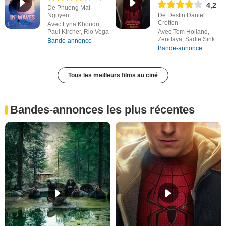
4,2
De Phuong Mai
Nguyen
De Destin Daniel
Cretton
Avec Lyna Khoudri,
Paul Kircher, Rio Vega
Avec Tom Holland,
Zendaya, Sadie Sink
Bande-annonce
Bande-annonce
Tous les meilleurs films au ciné
Bandes-annonces les plus récentes