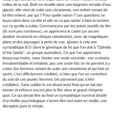
milieu de la nuit, Beth se réveille dans une baignoire remplie d’eau
glacée, elle vient de subir une césarienne, son enfant venant de
lui être enlevé, par qui ? Pour quelle raison ? Les questions se
bousculent dans sa tête et elle ne va pas tarder à faire la lumière
sur ce qu’elle a subie. Commençons par les points positifs du film
(ils sont peu nombreux), on appréciera le cadre (un ancien
abattoir reconverti en clinique clandestine), avec de magnifiques
plans et des paysages à perte de vue, ajoutez à cela une
sympathique B.O (dont le générique de fin que l’on doit à "Ophelia
of the Spirits", un groupe australien). Ce que l’on appréciera
beaucoup moins, sans hésiter une seule seconde : son scénario,
invraisemblable et irréaliste, pas une seule fois on ne parvient à y
croire (les femmes venant de subir une césarienne et qui font un
sprint, c’est difficilement crédible), si bien que l’on se contrefout
du sort de ces jeunes femmes (ne parvenant pas à être
crédibles). Sans oublier le soi-disant twist final qui en fait des
tonnes et enfonce encore plus le film dans le grand n’importe
quoi. Ce qui devait être au final un sympathique survival doublé
d’un thriller psychologique s’avère être tout autre en réalité, une
déception pure et simple.