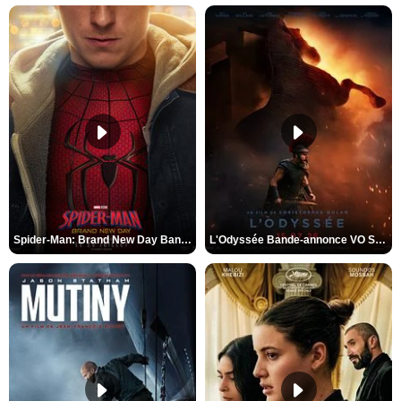
Spider-Man: Brand New Day Bande-annonce VO STFR
L'Odyssée Bande-annonce VO STFR