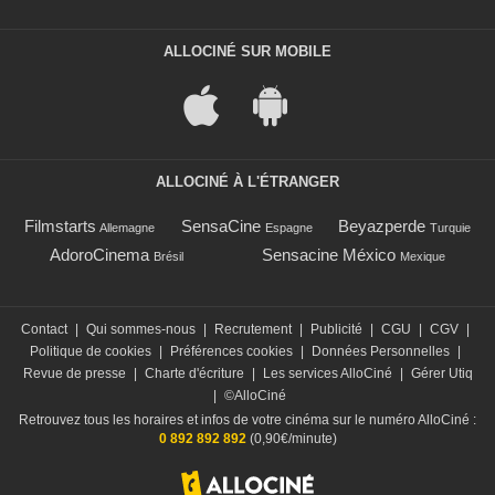
ALLOCINÉ SUR MOBILE
ALLOCINÉ À L'ÉTRANGER
Filmstarts
SensaCine
Beyazperde
Allemagne
Espagne
Turquie
AdoroCinema
Sensacine México
Brésil
Mexique
Contact
|
Qui sommes-nous
|
Recrutement
|
Publicité
|
CGU
|
CGV
|
Politique de cookies
|
Préférences cookies
|
Données Personnelles
|
Revue de presse
|
Charte d'écriture
|
Les services AlloCiné
|
Gérer Utiq
|
©AlloCiné
Retrouvez tous les horaires et infos de votre cinéma sur le numéro AlloCiné :
0 892 892 892
(0,90€/minute)