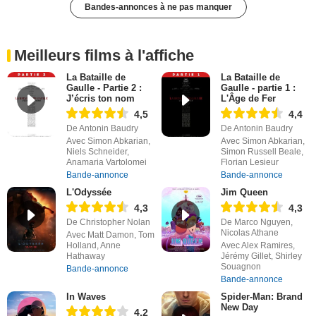
Bandes-annonces à ne pas manquer
Meilleurs films à l'affiche
La Bataille de
La Bataille de
Gaulle - Partie 2 :
Gaulle - partie 1 :
J’écris ton nom
L'Âge de Fer
4,5
4,4
De Antonin Baudry
De Antonin Baudry
Avec Simon Abkarian,
Avec Simon Abkarian,
Niels Schneider,
Simon Russell Beale,
Anamaria Vartolomei
Florian Lesieur
Bande-annonce
Bande-annonce
L'Odyssée
Jim Queen
4,3
4,3
De Christopher Nolan
De Marco Nguyen,
Nicolas Athane
Avec Matt Damon, Tom
Holland, Anne
Avec Alex Ramires,
Hathaway
Jérémy Gillet, Shirley
Souagnon
Bande-annonce
Bande-annonce
In Waves
Spider-Man: Brand
New Day
4,2