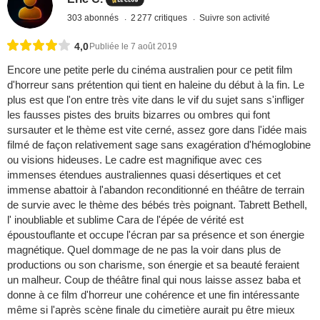
303 abonnés
2 277 critiques
Suivre son activité
4,0
Publiée le 7 août 2019
Encore une petite perle du cinéma australien pour ce petit film
d'horreur sans prétention qui tient en haleine du début à la fin. Le
plus est que l'on entre très vite dans le vif du sujet sans s'infliger
les fausses pistes des bruits bizarres ou ombres qui font
sursauter et le thème est vite cerné, assez gore dans l'idée mais
filmé de façon relativement sage sans exagération d'hémoglobine
ou visions hideuses. Le cadre est magnifique avec ces
immenses étendues australiennes quasi désertiques et cet
immense abattoir à l'abandon reconditionné en théâtre de terrain
de survie avec le thème des bébés très poignant. Tabrett Bethell,
l' inoubliable et sublime Cara de l'épée de vérité est
époustouflante et occupe l'écran par sa présence et son énergie
magnétique. Quel dommage de ne pas la voir dans plus de
productions ou son charisme, son énergie et sa beauté feraient
un malheur. Coup de théâtre final qui nous laisse assez baba et
donne à ce film d'horreur une cohérence et une fin intéressante
même si l'après scène finale du cimetière aurait pu être mieux