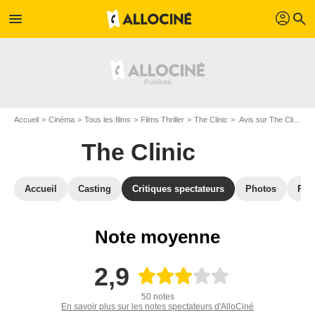
profil
menu
search
Accueil
Cinéma
Tous les films
Films Thriller
The Clinic
Avis sur The Clinic
The Clinic
Accueil
Casting
Critiques spectateurs
Photos
Réc
Note moyenne
2,9
50 notes
En savoir plus sur les notes spectateurs d'AlloCiné