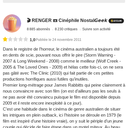
🎬 RENGER 📼 Cinéphile Nostal𝙂𝙚𝙚𝙠
8 885 abonnés
8 230 critiques
Suivre son activité
1,0
Publiée le 24 novembre 2011
Dans le registre de l’horreur, le cinéma australien a toujours été
en dents de scie, pouvant nous offrir le pire (Storm Warning -
2007 & Long Weekend - 2008) comme le meilleur (Wolf Creek -
2005 & The Loved Ones - 2009) et hélas cette fois-ci, on ne sera
pas gâté avec The Clinic (2010) qui fait partie de ces petites
productions horrifiques aussi futiles qu’inutiles.
Premier long-métrage pour James Rabbitts qui peine clairement à
nous convaincre avec son film (on est d’ailleurs pas les seuls à
ne pas avoir été convaincu puisque le film est disponible depuis
2009 et il reste encore inexploité à ce jour).
C’est une habitude dans le cinéma de genre australien de situer
les intrigues en plein outback, ici l’histoire se déroule en 1979 (le
film est inspiré d’une histoire vraie), on y suit le périple d’un jeune
couple qui décide de faire étape dans un motel miteux. Au beau