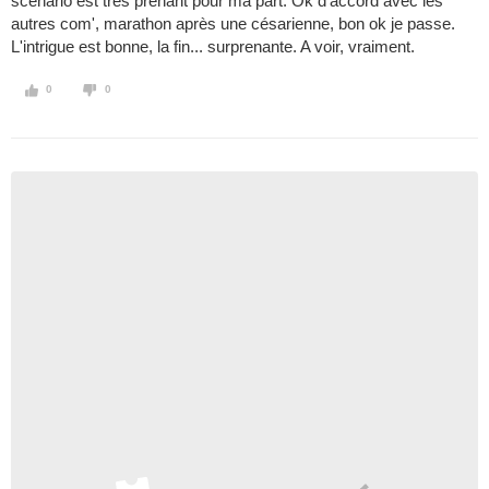
scénario est très prenant pour ma part. Ok d'accord avec les
autres com', marathon après une césarienne, bon ok je passe.
L'intrigue est bonne, la fin... surprenante. A voir, vraiment.
0
0