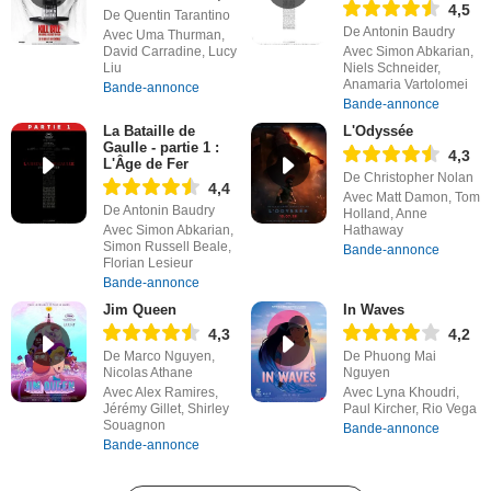
4,5
De Quentin Tarantino
De Antonin Baudry
Avec Uma Thurman,
David Carradine, Lucy
Avec Simon Abkarian,
Liu
Niels Schneider,
Anamaria Vartolomei
Bande-annonce
Bande-annonce
La Bataille de
L'Odyssée
Gaulle - partie 1 :
4,3
L'Âge de Fer
De Christopher Nolan
4,4
Avec Matt Damon, Tom
De Antonin Baudry
Holland, Anne
Avec Simon Abkarian,
Hathaway
Simon Russell Beale,
Bande-annonce
Florian Lesieur
Bande-annonce
Jim Queen
In Waves
4,3
4,2
De Marco Nguyen,
De Phuong Mai
Nicolas Athane
Nguyen
Avec Alex Ramires,
Avec Lyna Khoudri,
Jérémy Gillet, Shirley
Paul Kircher, Rio Vega
Souagnon
Bande-annonce
Bande-annonce