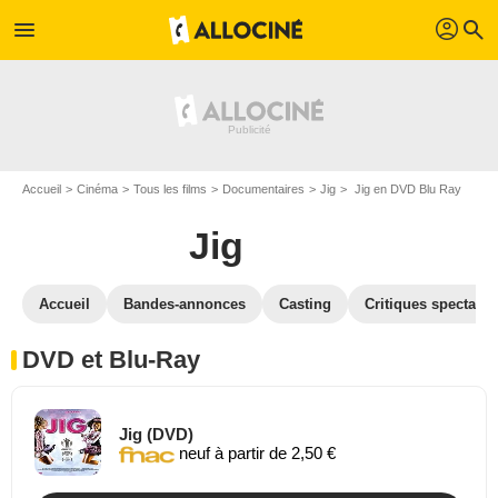
profil
menu
search
Accueil
Cinéma
Tous les films
Documentaires
Jig
Jig en DVD Blu Ray
Jig
Accueil
Bandes-annonces
Casting
Critiques spectateu
DVD et Blu-Ray
Jig (DVD)
neuf à partir de 2,50 €