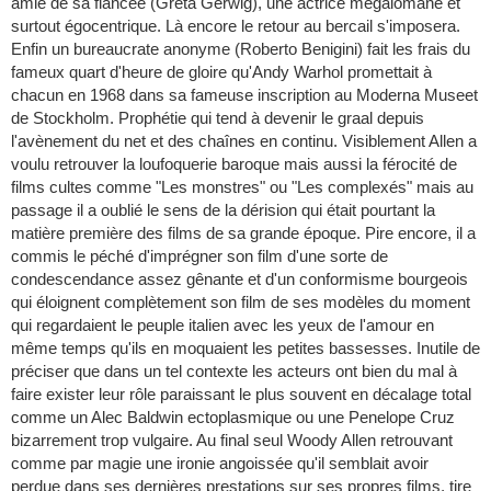
amie de sa fiancée (Greta Gerwig), une actrice mégalomane et
surtout égocentrique. Là encore le retour au bercail s'imposera.
Enfin un bureaucrate anonyme (Roberto Benigini) fait les frais du
fameux quart d'heure de gloire qu'Andy Warhol promettait à
chacun en 1968 dans sa fameuse inscription au Moderna Museet
de Stockholm. Prophétie qui tend à devenir le graal depuis
l'avènement du net et des chaînes en continu. Visiblement Allen a
voulu retrouver la loufoquerie baroque mais aussi la férocité de
films cultes comme "Les monstres" ou "Les complexés" mais au
passage il a oublié le sens de la dérision qui était pourtant la
matière première des films de sa grande époque. Pire encore, il a
commis le péché d'imprégner son film d'une sorte de
condescendance assez gênante et d'un conformisme bourgeois
qui éloignent complètement son film de ses modèles du moment
qui regardaient le peuple italien avec les yeux de l'amour en
même temps qu'ils en moquaient les petites bassesses. Inutile de
préciser que dans un tel contexte les acteurs ont bien du mal à
faire exister leur rôle paraissant le plus souvent en décalage total
comme un Alec Baldwin ectoplasmique ou une Penelope Cruz
bizarrement trop vulgaire. Au final seul Woody Allen retrouvant
comme par magie une ironie angoissée qu'il semblait avoir
perdue dans ses dernières prestations sur ses propres films, tire