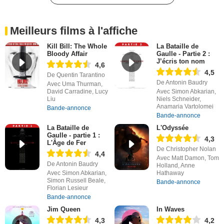
Meilleurs films à l'affiche
Kill Bill: The Whole
La Bataille de
Bloody Affair
Gaulle - Partie 2 :
J’écris ton nom
4,6
4,5
De Quentin Tarantino
De Antonin Baudry
Avec Uma Thurman,
David Carradine, Lucy
Avec Simon Abkarian,
Liu
Niels Schneider,
Anamaria Vartolomei
Bande-annonce
Bande-annonce
La Bataille de
L'Odyssée
Gaulle - partie 1 :
4,3
L'Âge de Fer
De Christopher Nolan
4,4
Avec Matt Damon, Tom
De Antonin Baudry
Holland, Anne
Avec Simon Abkarian,
Hathaway
Simon Russell Beale,
Bande-annonce
Florian Lesieur
Bande-annonce
Jim Queen
In Waves
4,3
4,2