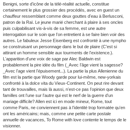
Benigni, sorte d'icône de la télé-réalité actuelle, constitue
certainement le plus grossier des procédés, avec en guest un
chauffeur ressemblant comme deux gouttes d'eau à Berlusconi,
patron de la Raï. Le jeune marié cherchant à plaire à ses oncles
puis culpabilisant vis-à-vis de sa femme, est une autre
interrogation sur le soin que l'on entretient à se faire bien voir des
autres. Le fabuleux Jesse Eisenberg est confronté à une nympho
se construisant un personnage dans le but de plaire (C’est si
attirant un homme sensible aux tourments de l'existence.).
L'apparition d'une voix de sage par Alec Baldwin est
probablement la pire idée du film (_Avec l'âge vient la sagesse?
_Avec l'age vient l'épuisement...). La partie la plus Allenienne du
film est la partie que Woody garde pour lui-même, new-yorkais
confronté à la dolce vita du Vieux-Continent. On peut rire devant
tant de trouvailles, mais là aussi, n'est-ce pas l'opinion que deux
familles ont l'une sur l'autre qui est le nerf de la guerre d'un
mariage difficile? Allen est ici en mode mineur, Rome, tout
comme Paris, ne conviennent pas à l'identité trop formatée qu'en
ont les américains; mais, comme une petite carte postale
annuelle de vacances, To Rome with love contente le temps de le
visionner.