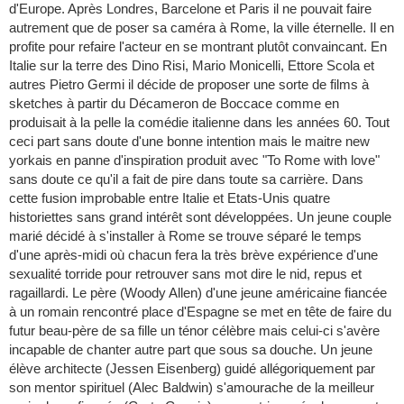
d'Europe. Après Londres, Barcelone et Paris il ne pouvait faire
autrement que de poser sa caméra à Rome, la ville éternelle. Il en
profite pour refaire l'acteur en se montrant plutôt convaincant. En
Italie sur la terre des Dino Risi, Mario Monicelli, Ettore Scola et
autres Pietro Germi il décide de proposer une sorte de films à
sketches à partir du Décameron de Boccace comme en
produisait à la pelle la comédie italienne dans les années 60. Tout
ceci part sans doute d'une bonne intention mais le maitre new
yorkais en panne d'inspiration produit avec "To Rome with love"
sans doute ce qu'il a fait de pire dans toute sa carrière. Dans
cette fusion improbable entre Italie et Etats-Unis quatre
historiettes sans grand intérêt sont développées. Un jeune couple
marié décidé à s'installer à Rome se trouve séparé le temps
d'une après-midi où chacun fera la très brève expérience d'une
sexualité torride pour retrouver sans mot dire le nid, repus et
ragaillardi. Le père (Woody Allen) d'une jeune américaine fiancée
à un romain rencontré place d'Espagne se met en tête de faire du
futur beau-père de sa fille un ténor célèbre mais celui-ci s'avère
incapable de chanter autre part que sous sa douche. Un jeune
élève architecte (Jessen Eisenberg) guidé allégoriquement par
son mentor spirituel (Alec Baldwin) s'amourache de la meilleur