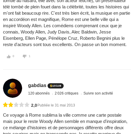
tombé au hasard, elle avec son acteur fétiche), un présentateur
télé tombé de plein fouet dans la célébrité, toutes les histoires qui
m'ont fait beaucoup rire. C'est très bien écrit, la musique en partie
en accordéon est magnifique, Rome est une belle ville qui a
inspiré Woody Allen. Les comédiens comprenant ceux que je
connais, Woody Allen, Judy Davis, Alec Baldwin, Jesse
Eisenberg, Ellen Page, Pénélope Cruz, Roberto Begnini plus le
reste d'acteurs sont tous excellents. On passe un bon moment.
0
1
gabdias
120 abonnés
2 026 critiques
Suivre son activité
2,0
Publiée le 31 mai 2013
Ce voyage à Rome sublima la ville comme une carte postale
mais pour le reste Woody Allen semble en manque d'inspiration,
ce mélange d'histoires et de personnages différents offre deux
trois sourires mais ne transcende pas, la recette magique de