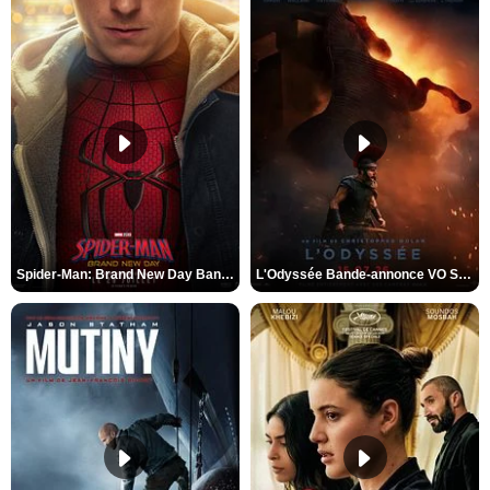
Spider-Man: Brand New Day Bande-annonce VO STFR
L'Odyssée Bande-annonce VO STFR