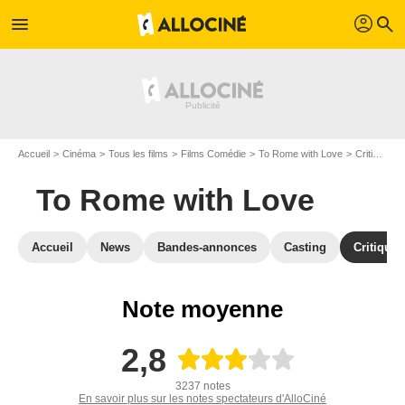
profil
menu
search
Accueil
Cinéma
Tous les films
Films Comédie
To Rome with Love
Critiques To Rome with Love
To Rome with Love
Accueil
News
Bandes-annonces
Casting
Critiques
Note moyenne
2,8
3237 notes
En savoir plus sur les notes spectateurs d'AlloCiné