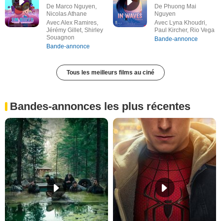
De Marco Nguyen,
De Phuong Mai
Nicolas Athane
Nguyen
Avec Alex Ramires,
Avec Lyna Khoudri,
Jérémy Gillet, Shirley
Paul Kircher, Rio Vega
Souagnon
Bande-annonce
Bande-annonce
Tous les meilleurs films au ciné
Bandes-annonces les plus récentes