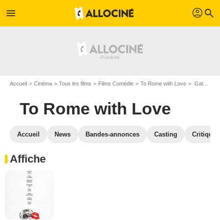
profil
menu
search
Accueil
Cinéma
Tous les films
Films Comédie
To Rome with Love
Galerie photos du film To Rome with Love
To Rome with Love
Accueil
News
Bandes-annonces
Casting
Critiques
Affiche