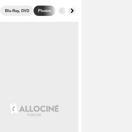
Blu-Ray, DVD
Photos
Secrets de tournage
Box Office