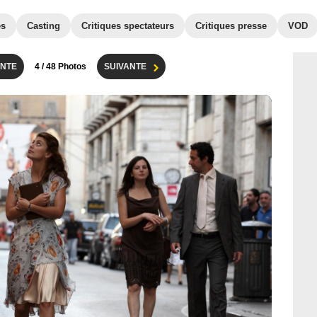
es
Casting
Critiques spectateurs
Critiques presse
VOD
NTE
4
/ 48 Photos
SUIVANTE