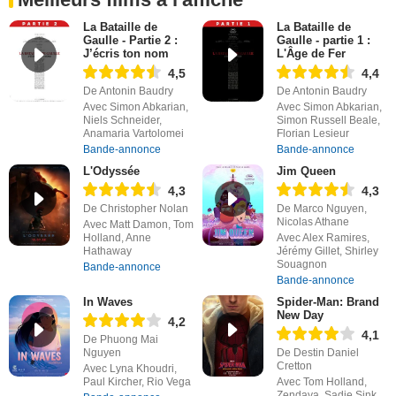
La Bataille de
La Bataille de
Gaulle - Partie 2 :
Gaulle - partie 1 :
J’écris ton nom
L'Âge de Fer
4,5
4,4
De Antonin Baudry
De Antonin Baudry
Avec Simon Abkarian,
Avec Simon Abkarian,
Niels Schneider,
Simon Russell Beale,
Anamaria Vartolomei
Florian Lesieur
Bande-annonce
Bande-annonce
L'Odyssée
Jim Queen
4,3
4,3
De Christopher Nolan
De Marco Nguyen,
Nicolas Athane
Avec Matt Damon, Tom
Holland, Anne
Avec Alex Ramires,
Hathaway
Jérémy Gillet, Shirley
Souagnon
Bande-annonce
Bande-annonce
In Waves
Spider-Man: Brand
New Day
4,2
4,1
De Phuong Mai
Nguyen
De Destin Daniel
Cretton
Avec Lyna Khoudri,
Paul Kircher, Rio Vega
Avec Tom Holland,
Zendaya, Sadie Sink