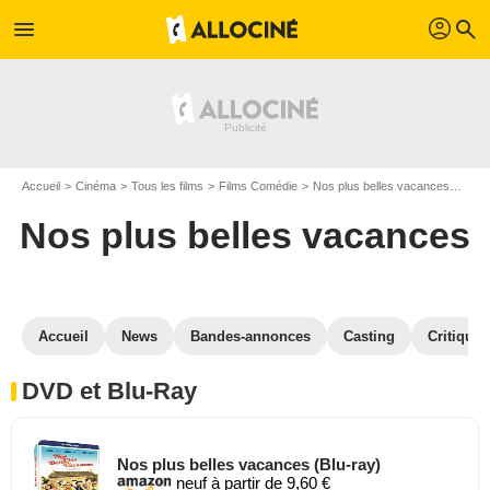
profil
menu
search
Accueil
Cinéma
Tous les films
Films Comédie
Nos plus belles vacances
Nos 
Nos plus belles vacances
Accueil
News
Bandes-annonces
Casting
Critiques
DVD et Blu-Ray
Nos plus belles vacances (Blu-ray)
neuf à partir de 9,60 €