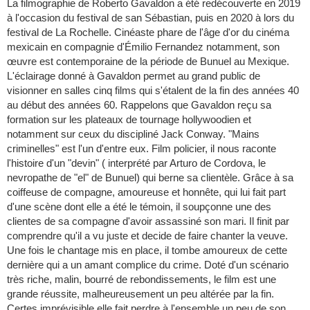
La filmographie de Roberto Gavaldon a été redécouverte en 2019
à l'occasion du festival de san Sébastian, puis en 2020 à lors du
festival de La Rochelle. Cinéaste phare de l'âge d'or du cinéma
mexicain en compagnie d'Émilio Fernandez notamment, son
œuvre est contemporaine de la période de Bunuel au Mexique.
L'éclairage donné à Gavaldon permet au grand public de
visionner en salles cinq films qui s'étalent de la fin des années 40
au début des années 60. Rappelons que Gavaldon reçu sa
formation sur les plateaux de tournage hollywoodien et
notamment sur ceux du discipliné Jack Conway. "Mains
criminelles" est l'un d'entre eux. Film policier, il nous raconte
l'histoire d'un "devin" ( interprété par Arturo de Cordova, le
nevropathe de "el" de Bunuel) qui berne sa clientèle. Grâce à sa
coiffeuse de compagne, amoureuse et honnête, qui lui fait part
d'une scène dont elle a été le témoin, il soupçonne une des
clientes de sa compagne d'avoir assassiné son mari. Il finit par
comprendre qu'il a vu juste et decide de faire chanter la veuve.
Une fois le chantage mis en place, il tombe amoureux de cette
dernière qui a un amant complice du crime. Doté d'un scénario
très riche, malin, bourré de rebondissements, le film est une
grande réussite, malheureusement un peu altérée par la fin.
Certes imprévisible elle fait perdre à l'ensemble un peu de son