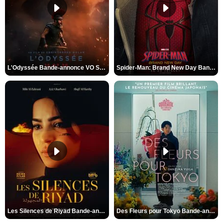
L'Odyssée Bande-annonce VO STFR
Spider-Man: Brand New Day Bande-annonce VO STFR
Les Silences de Riyad Bande-annonce VO STFR
Des Fleurs pour Tokyo Bande-annonce VO STFR