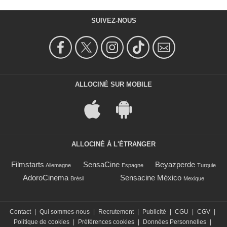
SUIVEZ-NOUS
ALLOCINÉ SUR MOBILE
ALLOCINÉ À L'ÉTRANGER
Filmstarts
SensaCine
Beyazperde
Allemagne
Espagne
Turquie
AdoroCinema
Sensacine México
Brésil
Mexique
Contact
|
Qui sommes-nous
|
Recrutement
|
Publicité
|
CGU
|
CGV
|
Politique de cookies
|
Préférences cookies
|
Données Personnelles
|