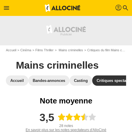
profil
menu
search
Accueil
Cinéma
Films Thriller
Mains criminelles
Critiques du film Mains criminelles
Mains criminelles
Accueil
Bandes-annonces
Casting
Critiques spectateu
Note moyenne
3,5
28 notes
En savoir plus sur les notes spectateurs d'AlloCiné