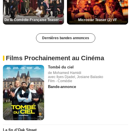
De la Comédie-Française Teaser (3) VF
Microstar Teaser (2) VF
Dernières bandes annonces
Films Prochainement au Cinéma
Tombé du ciel
de Mohamed Hamidi
avec Ilyes Djadel, Josiane Balasko
Film - Comédie
Bande-annonce
La fin d’Oak Street