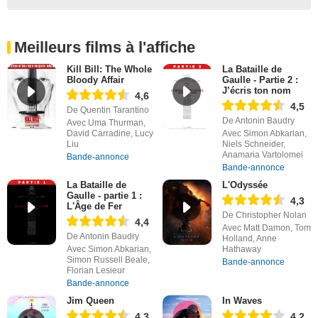
Meilleurs films à l'affiche
Kill Bill: The Whole
La Bataille de
Bloody Affair
Gaulle - Partie 2 :
J’écris ton nom
4,6
4,5
De Quentin Tarantino
De Antonin Baudry
Avec Uma Thurman,
David Carradine, Lucy
Avec Simon Abkarian,
Liu
Niels Schneider,
Anamaria Vartolomei
Bande-annonce
Bande-annonce
La Bataille de
L'Odyssée
Gaulle - partie 1 :
4,3
L'Âge de Fer
De Christopher Nolan
4,4
Avec Matt Damon, Tom
De Antonin Baudry
Holland, Anne
Avec Simon Abkarian,
Hathaway
Simon Russell Beale,
Bande-annonce
Florian Lesieur
Bande-annonce
Jim Queen
In Waves
4,3
4,2