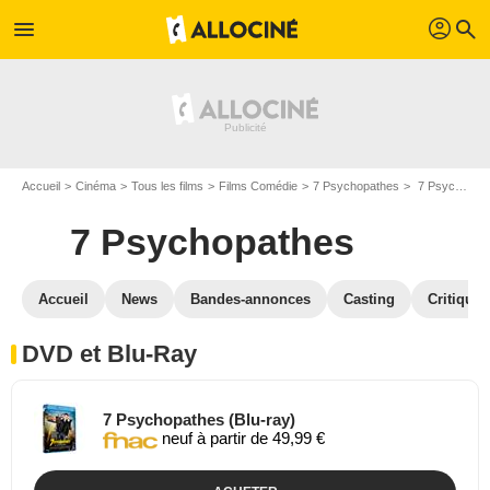
profil
menu
search
Accueil
Cinéma
Tous les films
Films Comédie
7 Psychopathes
7 Psychopathes en DVD Blu Ray
7 Psychopathes
Accueil
News
Bandes-annonces
Casting
Critiques
DVD et Blu-Ray
7 Psychopathes (Blu-ray)
neuf à partir de 49,99 €