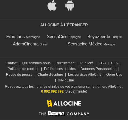
ALLOCINÉ À L'ÉTRANGER
Filmstarts
SensaCine
Beyazperde
Allemagne
Espagne
Turquie
AdoroCinema
Sensacine México
Brésil
Mexique
Contact
|
Qui sommes-nous
|
Recrutement
|
Publicité
|
CGU
|
CGV
|
Politique de cookies
|
Préférences cookies
|
Données Personnelles
|
Revue de presse
|
Charte d'écriture
|
Les services AlloCiné
|
Gérer Utiq
|
©AlloCiné
Retrouvez tous les horaires et infos de votre cinéma sur le numéro AlloCiné :
0 892 892 892
(0,90€/minute)