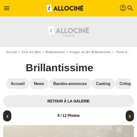
profil
menu
search
Accueil
Tous les films
Brillantissime
Images du film Brillantissime
Photo du film Brillantissime - Photo 9
Brillantissime
Accueil
News
Bandes-annonces
Casting
Critiques
RETOUR À LA GALERIE
9
/ 12 Photos