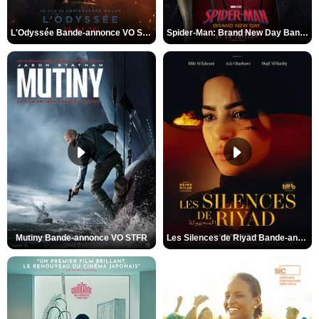
L'Odyssée Bande-annonce VO STFR
Spider-Man: Brand New Day Bande-annonce VO STFR
Mutiny Bande-annonce VO STFR
Les Silences de Riyad Bande-annonce VO STFR