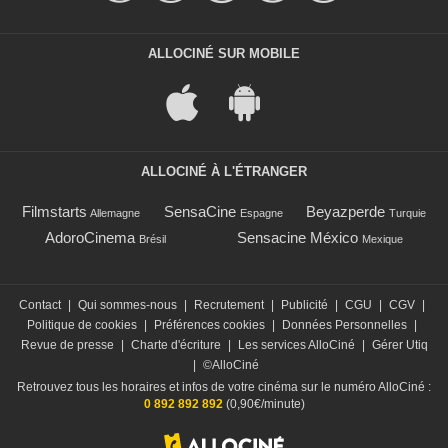
ALLOCINÉ SUR MOBILE
ALLOCINÉ À L'ÉTRANGER
Filmstarts
SensaCine
Beyazperde
Allemagne
Espagne
Turquie
AdoroCinema
Sensacine México
Brésil
Mexique
Contact
|
Qui sommes-nous
|
Recrutement
|
Publicité
|
CGU
|
CGV
|
Politique de cookies
|
Préférences cookies
|
Données Personnelles
|
Revue de presse
|
Charte d'écriture
|
Les services AlloCiné
|
Gérer Utiq
|
©AlloCiné
Retrouvez tous les horaires et infos de votre cinéma sur le numéro AlloCiné :
0 892 892 892
(0,90€/minute)