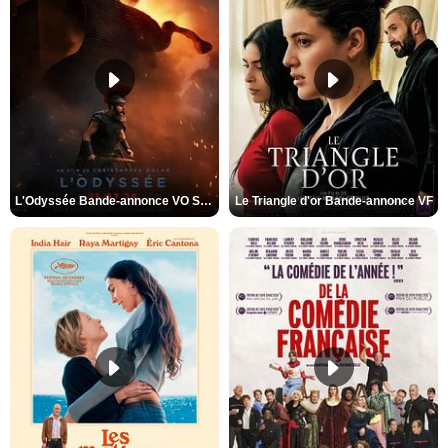
L'Odyssée Bande-annonce VO STFR
Le Triangle d'or Bande-annonce VF