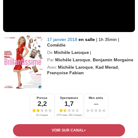
17 janvier 2018
en salle
|
1h 35min
|
Comédie
De
Michèle Laroque
|
Par
Michèle Laroque
,
Benjamin Morgaine
Avec
Michèle Laroque
,
Kad Merad
,
Françoise Fabian
Presse
Spectateurs
Mes amis
2,2
1,7
--
15 critiques
1775 notes, 352 critiques
VOIR SUR CANAL+