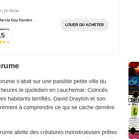
08
|
2h 06min
arcia Gay Harden
,
Laurie Holden
LOUER OU ACHETER
ateurs
,5
brume
ume s’abat sur une paisible petite ville du
 heures le quotidien en cauchemar. Coincés
s habitants terrifiés, David Drayton et son
pérément à comprendre ce qui se cache derrière
la brume abrite des créatures monstrueuses prêtes