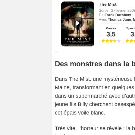
The Mist
Sortie :
27 février 20
De
Frank Darabont
Avec
Thomas Jane
,
M
Presse
Spect
3,5
3
Des monstres dans la 
Dans The Mist, une mystérieuse br
Maine, transformant en quelques
dans un supermarché avec d’autre
jeune fils Billy cherchent déses
cet épais voile blanc.
Très vite, l’horreur se révèle : 