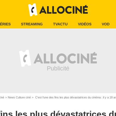
ÉRIES
STREAMING
TVACTU
VIDÉOS
VOD
Ciné
News Culture ciné
C'est l'une des fins les plus dévastatrices du cinéma : il y a 18 ans, ell
fins les plus dévastatrices d