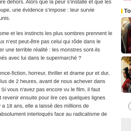
e dehors. Alors que la peur s’installe et que les
oupe, une évidence s’impose : leur survie
To
unis.
Dimension Films
isme et les instincts les plus sombres prennent le
x n’est peut-être pas celui qui rôde dans le
er une terrible réalité : les monstres sont-ils
més avec lui dans le supermarché ?
nce-fiction, horreur, thriller et drame pur et dur,
plus de 2 heures, avant de nous achever dans
Si vous n'avez pas encore vu le film, il faut
t revenir ensuite pour lire ces quelques lignes
a 18 ans, elle a laissé des millions de
absolument interloqués face au radicalisme de