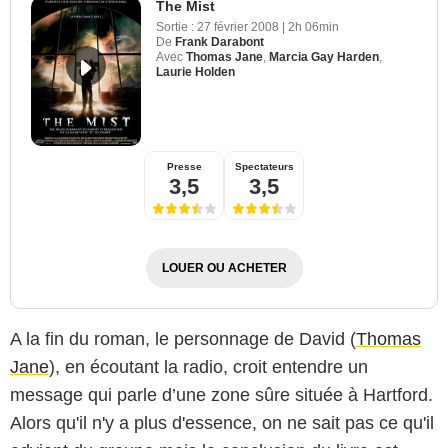
The Mist
Sortie :
27 février 2008
|
2h 06min
De
Frank Darabont
Avec
Thomas Jane
,
Marcia Gay Harden
,
Laurie Holden
Presse
Spectateurs
3,5
3,5
LOUER OU ACHETER
A la fin du roman, le personnage de David (
Thomas
Jane
), en écoutant la radio, croit entendre un
message qui parle d’une zone sûre située à Hartford.
Alors qu'il n'y a plus d'essence, on ne sait pas ce qu'il