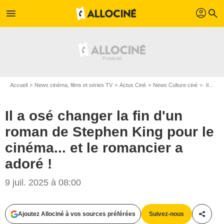
profil
menu
search
Accueil
News cinéma, films et séries TV
Actus Ciné
News Culture ciné
Il a osé changer la fin d'un roman de Stephen King pour le cinéma... et le romancier a adoré !
Il a osé changer la fin d'un
roman de Stephen King pour le
cinéma... et le romancier a
adoré !
9 juil. 2025 à 08:00
Ajoutez Allociné à vos sources préférées
Suivez-nous
Partag