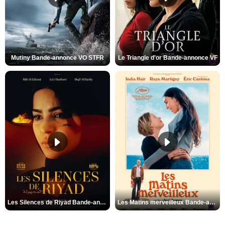
Mutiny Bande-annonce VO STFR
Le Triangle d'or Bande-annonce VF
Les Silences de Riyad Bande-annonce VO STFR
Les Matins merveilleux Bande-annonce VF