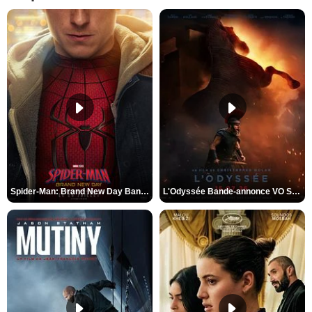
Spider-Man: Brand New Day Bande-annonce VO STFR
L'Odyssée Bande-annonce VO STFR