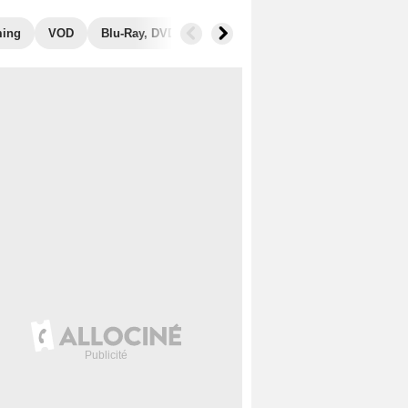
ming
VOD
Blu-Ray, DVD
Photos
Secrets de tournage