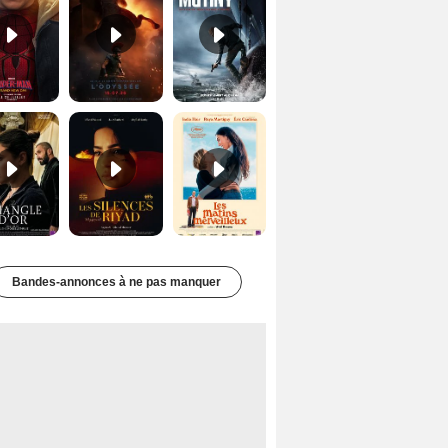
Le Triangle d'or Bande-annonce VF
Les Silences de Riyad Bande-annonce VO STFR
Les Matins merveilleux Bande-annonce VF
Bandes-annonces à ne pas manquer