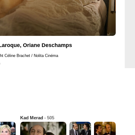
e Laroque, Oriane Deschamps
ht Céline Brachet / Nolita Cinéma
s
Kad Merad
- 505