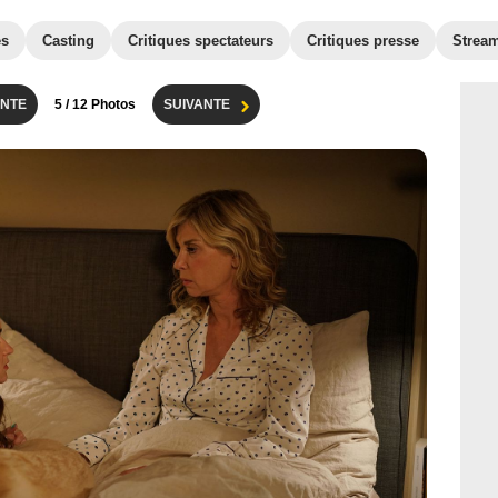
es
Casting
Critiques spectateurs
Critiques presse
Strea
NTE
5
/ 12 Photos
SUIVANTE