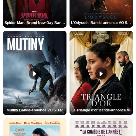
Spider-Man: Brand New Day Bande-annonce VO STFR
L'Odyssée Bande-annonce VO STFR
Mutiny Bande-annonce VO STFR
Le Triangle d'or Bande-annonce VF