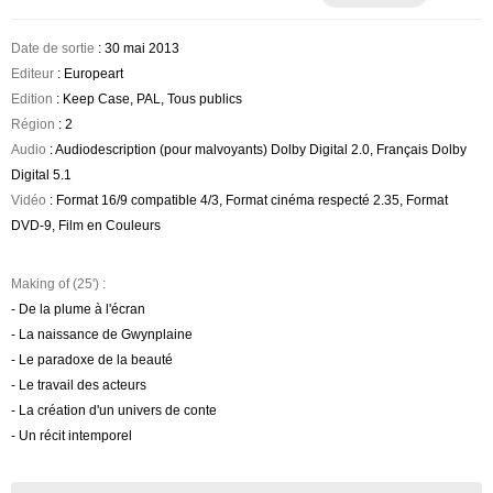
Date de sortie
: 30 mai 2013
Editeur
: Europeart
Edition
: Keep Case, PAL, Tous publics
Région
: 2
Audio
: Audiodescription (pour malvoyants) Dolby Digital 2.0, Français Dolby
Digital 5.1
Vidéo
: Format 16/9 compatible 4/3, Format cinéma respecté 2.35, Format
DVD-9, Film en Couleurs
Making of (25') :
- De la plume à l'écran
- La naissance de Gwynplaine
- Le paradoxe de la beauté
- Le travail des acteurs
- La création d'un univers de conte
- Un récit intemporel