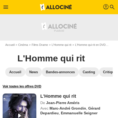
profil
menu
search
Accueil
Cinéma
Films Drame
L'Homme qui rit
L'Homme qui rit en DVD
DVD L'
L'Homme qui rit
Accueil
News
Bandes-annonces
Casting
Critiques
Voir toutes les offres DVD
L'Homme qui rit
De
Jean-Pierre Améris
Avec
Marc-André Grondin
,
Gérard
Depardieu
,
Emmanuelle Seigner