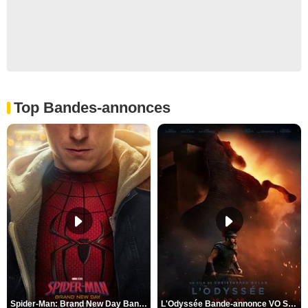
Top Bandes-annonces
Spider-Man: Brand New Day Bande-annonce VO STFR
L'Odyssée Bande-annonce VO STFR