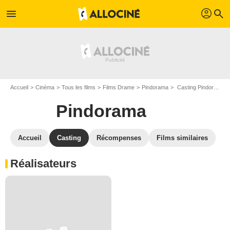
profil
menu
search
Accueil
Cinéma
Tous les films
Films Drame
Pindorama
Casting Pindorama
Pindorama
Accueil
Casting
Récompenses
Films similaires
Réalisateurs