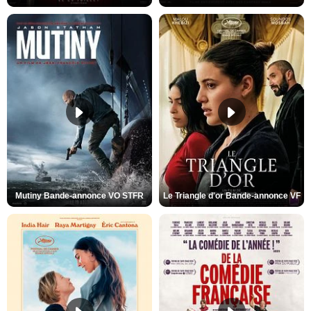
Mutiny Bande-annonce VO STFR
Le Triangle d'or Bande-annonce VF