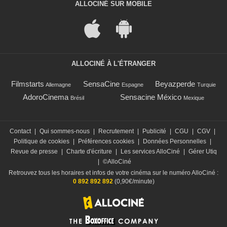
ALLOCINÉ SUR MOBILE
ALLOCINÉ À L'ÉTRANGER
Filmstarts
SensaCine
Beyazperde
Allemagne
Espagne
Turquie
AdoroCinema
Sensacine México
Brésil
Mexique
Contact
|
Qui sommes-nous
|
Recrutement
|
Publicité
|
CGU
|
CGV
|
Politique de cookies
|
Préférences cookies
|
Données Personnelles
|
Revue de presse
|
Charte d'écriture
|
Les services AlloCiné
|
Gérer Utiq
|
©AlloCiné
Retrouvez tous les horaires et infos de votre cinéma sur le numéro AlloCiné :
0 892 892 892
(0,90€/minute)