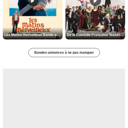
Les Matins merveilleux Bande-annonce VF
De la Comédie-Française Teaser VF
Bandes-annonces à ne pas manquer