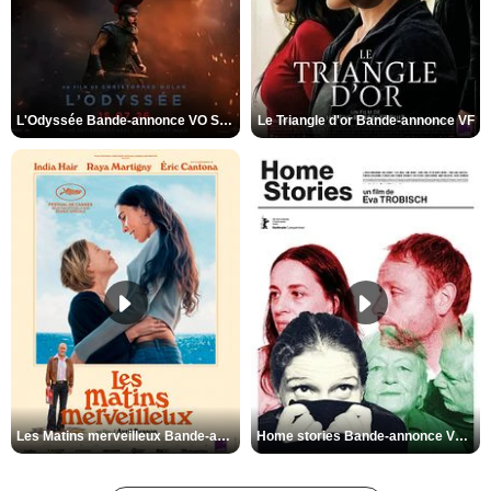
L'Odyssée Bande-annonce VO STFR
Le Triangle d'or Bande-annonce VF
Les Matins merveilleux Bande-annonce VF
Home stories Bande-annonce VO STFR