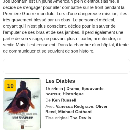
Joe Bonham est un jeune Américain plein d'enthousiasme. Il
décide de s'engager pour aller combattre sur le front pendant la
Première Guerre mondiale. Lors d'une dangereuse mission, il est
très gravement blessé par un obus. Le personnel médical,
croyant qu'il n'est plus conscient, décide pour le sauver de
l'amputer de ses bras et de ses jambes. Il perd également une
partie de son visage, ne pouvant plus ni parler, ni entendre, ni
sentir. Mais il est conscient. Dans la chambre d'un hôpital, il tente
de communiquer et se souvient de son histoire.
Les Diables
10
1h 54min
|
Drame
,
Epouvante-
horreur
,
Historique
De
Ken Russell
Avec
Vanessa Redgrave
,
Oliver
Reed
,
Michael Gothard
Titre original
The Devils