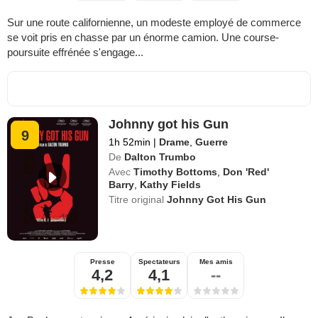
Sur une route californienne, un modeste employé de commerce
se voit pris en chasse par un énorme camion. Une course-
poursuite effrénée s'engage...
Johnny got his Gun
9
1h 52min
|
Drame
,
Guerre
De
Dalton Trumbo
Avec
Timothy Bottoms
,
Don 'Red'
Barry
,
Kathy Fields
Titre original
Johnny Got His Gun
Presse
Spectateurs
Mes amis
4,2
4,1
--