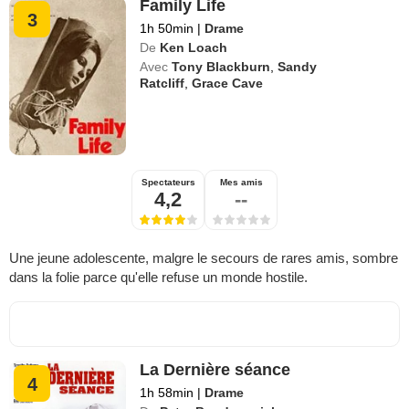
Family Life
3
1h 50min
|
Drame
De
Ken Loach
Avec
Tony Blackburn
,
Sandy
Ratcliff
,
Grace Cave
Spectateurs
Mes amis
4,2
--
Une jeune adolescente, malgre le secours de rares amis, sombre
dans la folie parce qu'elle refuse un monde hostile.
La Dernière séance
4
1h 58min
|
Drame