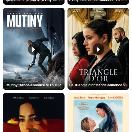
Spider-Man: Brand New Day Bande-annonce VO STFR
L'Odyssée Bande-annonce VO STFR
Mutiny Bande-annonce VO STFR
Le Triangle d'or Bande-annonce VF