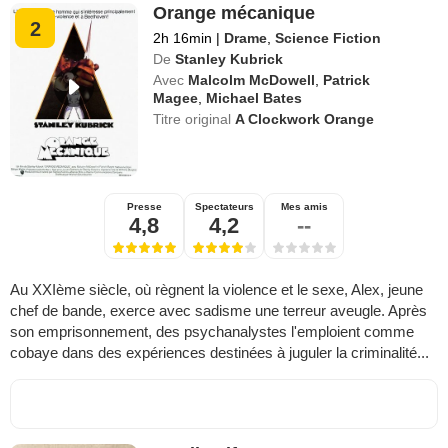
Orange mécanique
2
2h 16min
|
Drame
,
Science Fiction
De
Stanley Kubrick
Avec
Malcolm McDowell
,
Patrick
Magee
,
Michael Bates
Titre original
A Clockwork Orange
Presse
Spectateurs
Mes amis
4,8
4,2
--
Au XXIème siècle, où règnent la violence et le sexe, Alex, jeune
chef de bande, exerce avec sadisme une terreur aveugle. Après
son emprisonnement, des psychanalystes l'emploient comme
cobaye dans des expériences destinées à juguler la criminalité...