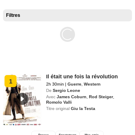
Meilleurs documentaires selon la presse
Filtres
Il était une fois la révolution
1
2h 30min
|
Guerre
,
Western
De
Sergio Leone
Avec
James Coburn
,
Rod Steiger
,
Romolo Valli
Titre original
Giu la Testa
Presse
Spectateurs
Mes amis