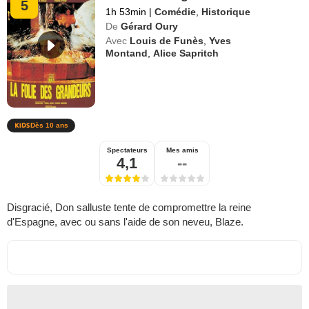
5
1h 53min
|
Comédie
,
Historique
De
Gérard Oury
Avec
Louis de Funès
,
Yves
Montand
,
Alice Sapritch
Dès 10 ans
Spectateurs
Mes amis
4,1
--
Disgracié, Don salluste tente de compromettre la reine
d'Espagne, avec ou sans l'aide de son neveu, Blaze.