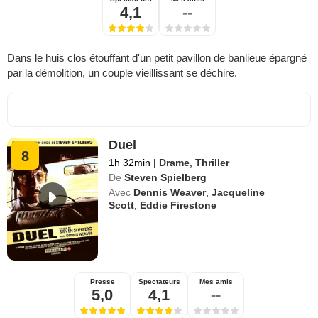
4,1
--
Dans le huis clos étouffant d'un petit pavillon de banlieue épargné
par la démolition, un couple vieillissant se déchire.
Duel
8
1h 32min
|
Drame
,
Thriller
De
Steven Spielberg
Avec
Dennis Weaver
,
Jacqueline
Scott
,
Eddie Firestone
Presse
Spectateurs
Mes amis
5,0
4,1
--