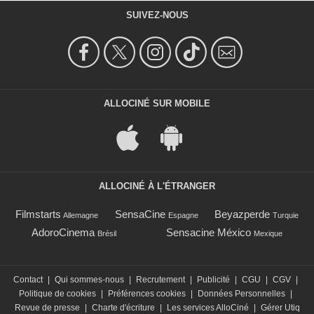
SUIVEZ-NOUS
ALLOCINÉ SUR MOBILE
ALLOCINÉ À L'ÉTRANGER
Filmstarts
SensaCine
Beyazperde
Allemagne
Espagne
Turquie
AdoroCinema
Sensacine México
Brésil
Mexique
Contact
|
Qui sommes-nous
|
Recrutement
|
Publicité
|
CGU
|
CGV
|
Politique de cookies
|
Préférences cookies
|
Données Personnelles
|
Revue de presse
|
Charte d'écriture
|
Les services AlloCiné
|
Gérer Utiq