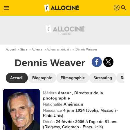
profil
menu
search
Accueil
Stars
Acteurs
Acteur américain
Dennis Weaver
Dennis Weaver
Accueil
Biographie
Filmographie
Streaming
Réco
Métiers
Acteur
,
Directeur de la
photographie
Nationalité
Américain
Naissance
4 juin 1924
(Joplin, Missouri -
Etats-Unis)
Décès
24 février 2006
à l'age de 81 ans
(Ridgway, Colorado - Etats-Unis)