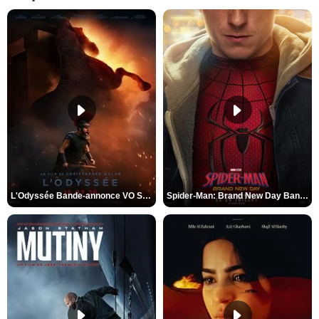
L'Odyssée Bande-annonce VO STFR
Spider-Man: Brand New Day Bande-annonce VO STFR