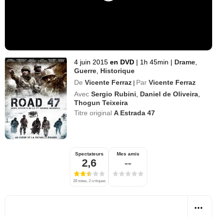
4 juin 2015
en DVD
|
1h 45min
|
Drame
,
Guerre
,
Historique
De
Vicente Ferraz
Par
Vicente Ferraz
|
Avec
Sergio Rubini
,
Daniel de Oliveira
,
Thogun Teixeira
Titre original
A Estrada 47
Spectateurs
Mes amis
2,6
--
28 notes, 2 critiques