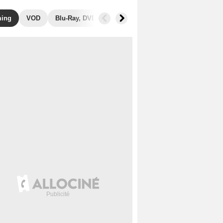
ming
VOD
Blu-Ray, DVD
Photos
Secrets de tournage