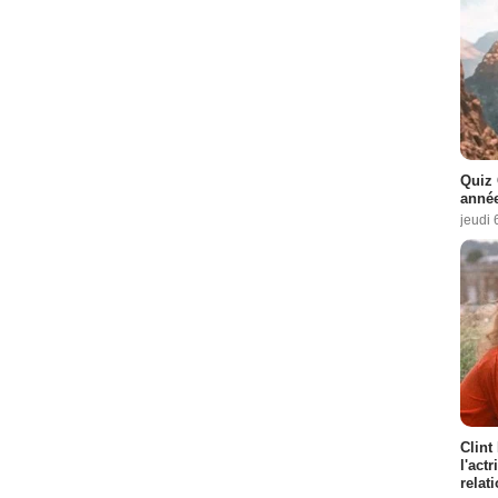
Quiz 
année
jeudi 
Clint
l'act
relat