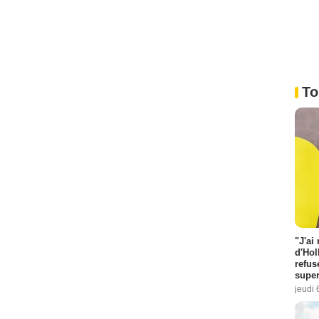
To
"J'ai
d'Hol
refus
super
jeudi 