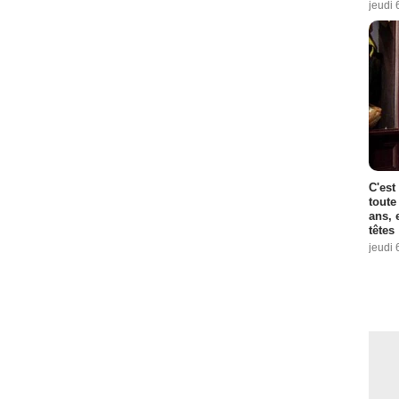
jeudi 
C'est
toute
ans, 
têtes
jeudi 