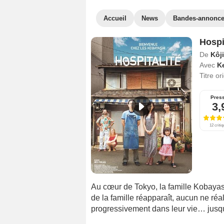
Accueil
News
Bandes-annonc
Hospi
De
Kôj
Avec
K
Titre or
Pres
3,
12 criti
Au cœur de Tokyo, la famille Kobayash
de la famille réapparaît, aucun ne réal
progressivement dans leur vie… jusqu