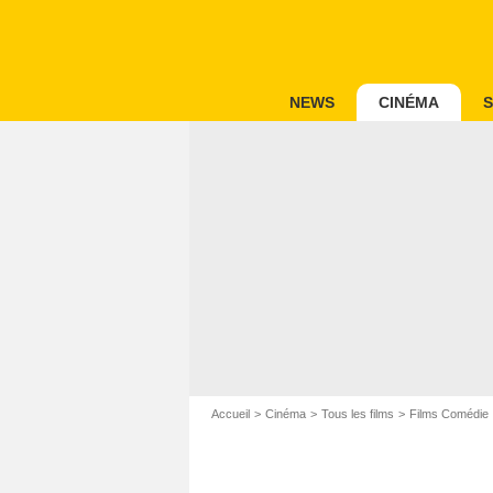
NEWS
CINÉMA
S
Accueil
Cinéma
Tous les films
Films Comédie