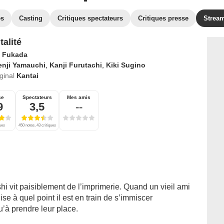
es
Casting
Critiques spectateurs
Critiques presse
Strea
talité
i Fukada
enji Yamauchi
,
Kanji Furutachi
,
Kiki Sugino
iginal
Kantai
se
Spectateurs
Mes amis
9
3,5
--
ques
450 notes, 43 critiques
i vit paisiblement de l’imprimerie. Quand un vieil ami
ise à quel point il est en train de s’immiscer
’à prendre leur place.