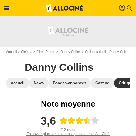
profil
menu
search
Accueil
Cinéma
Films Drame
Danny Collins
Critiques du film Danny Collins
D
Danny Collins
Accueil
News
Bandes-annonces
Casting
Critiques
Note moyenne
3,6
212 notes
En savoir plus sur les notes spectateurs d'AlloCiné