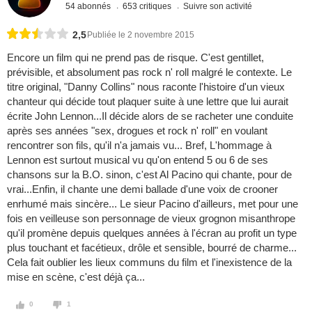
54 abonnés
653 critiques
Suivre son activité
2,5
Publiée le 2 novembre 2015
Encore un film qui ne prend pas de risque. C'est gentillet,
prévisible, et absolument pas rock n' roll malgré le contexte. Le
titre original, "Danny Collins" nous raconte l'histoire d'un vieux
chanteur qui décide tout plaquer suite à une lettre que lui aurait
écrite John Lennon...Il décide alors de se racheter une conduite
après ses années "sex, drogues et rock n' roll" en voulant
rencontrer son fils, qu'il n'a jamais vu... Bref, L'hommage à
Lennon est surtout musical vu qu'on entend 5 ou 6 de ses
chansons sur la B.O. sinon, c'est Al Pacino qui chante, pour de
vrai...Enfin, il chante une demi ballade d'une voix de crooner
enrhumé mais sincère... Le sieur Pacino d'ailleurs, met pour une
fois en veilleuse son personnage de vieux grognon misanthrope
qu'il promène depuis quelques années à l'écran au profit un type
plus touchant et facétieux, drôle et sensible, bourré de charme...
Cela fait oublier les lieux communs du film et l'inexistence de la
mise en scène, c'est déjà ça...
0
1