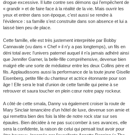
drogue excessive. Il lutte contre ses démons qui l’empêchent de
« grandir » et de faire face à la réalité de la vie. Mais ouvrir les
yeux et entrer dans son époque, c’est aussi se rendre à
l’évidence : sa famille s’est construite dans son absence et lui a
laissé bien peu de place.
Cette famille, elle est très justement interprétée par Bobby
Cannavale (vu dans « Chef » il n’y a pas longtemps), un fils en
déni total avec l’univers paternel auquel il n’a jamais adhéré ainsi
que Jennifer Garner, la belle-fille compréhensive, devenue bien
malgré elle une sorte de médiateur entre les deux Collins père et
fils. Applaudissons aussi la performance de la toute jeune Giselle
Eisenberg, petite fille du chanteur et actrice étonnante pour son
âge ! Elle sera le trait d’union de cette famille qui peine à se
retrouver et saura toucher en plein cœur notre papy rockeur.
A côté de cette smala, Danny va également croiser la route de
Mary Sinclair tenancière d’un hôtel de luxe, devenue son amie et
qui remettra bien des fois la tête de notre rock star sur ses
épaules. Bien décidée à ne pas succomber à ses avances, elle
sera la confidente, la raison de celui qui pensait tout avoir pour