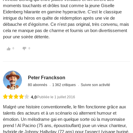
moments touchants et drôles tout comme la jeune Giselle
Eidenberg hilarante en gamine hyperactive. C'est le classique
intrigue du héros en quête de rédemption après une vie de
débauche et d'égoïsme. Ce n'est pas original, très convenu, mais
cela ne manque pas de charme et fournis un bon divertissement
pour une soirée détente.
0
0
Peter Franckson
80 abonnés
1 362 critiques
Suivre son activité
4,0
Publiée le 1 juillet 2016
Malgré une histoire conventionnelle, le film fonctionne grâce aux
talents des acteurs et à un scénario où alternent humour et
émotion. Un mélodrame gai en quelque sorte où la mayonnaise
prend ! Al Pacino (75 ans, époustouflant) joue un vieux chanteur,
hybride de Johnny Hallyday (72 ans) pour l’aspect (visage buriné,