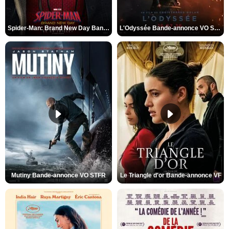
Spider-Man: Brand New Day Bande-annonce VO STFR
L'Odyssée Bande-annonce VO STFR
Mutiny Bande-annonce VO STFR
Le Triangle d'or Bande-annonce VF