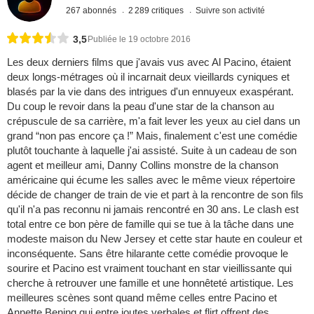
267 abonnés
2 289 critiques
Suivre son activité
3,5
Publiée le 19 octobre 2016
Les deux derniers films que j'avais vus avec Al Pacino, étaient
deux longs-métrages où il incarnait deux vieillards cyniques et
blasés par la vie dans des intrigues d'un ennuyeux exaspérant.
Du coup le revoir dans la peau d'une star de la chanson au
crépuscule de sa carrière, m'a fait lever les yeux au ciel dans un
grand “non pas encore ça !” Mais, finalement c'est une comédie
plutôt touchante à laquelle j'ai assisté. Suite à un cadeau de son
agent et meilleur ami, Danny Collins monstre de la chanson
américaine qui écume les salles avec le même vieux répertoire
décide de changer de train de vie et part à la rencontre de son fils
qu'il n'a pas reconnu ni jamais rencontré en 30 ans. Le clash est
total entre ce bon père de famille qui se tue à la tâche dans une
modeste maison du New Jersey et cette star haute en couleur et
inconséquente. Sans être hilarante cette comédie provoque le
sourire et Pacino est vraiment touchant en star vieillissante qui
cherche à retrouver une famille et une honnêteté artistique. Les
meilleures scènes sont quand même celles entre Pacino et
Annette Bening qui entre joutes verbales et flirt offrent des