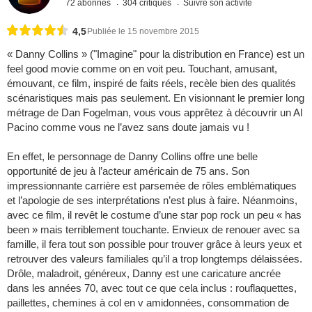
72 abonnés
304 critiques
Suivre son activité
4,5
Publiée le 15 novembre 2015
« Danny Collins » ("Imagine" pour la distribution en France) est un
feel good movie comme on en voit peu. Touchant, amusant,
émouvant, ce film, inspiré de faits réels, recèle bien des qualités
scénaristiques mais pas seulement. En visionnant le premier long
métrage de Dan Fogelman, vous vous apprêtez à découvrir un Al
Pacino comme vous ne l’avez sans doute jamais vu !
En effet, le personnage de Danny Collins offre une belle
opportunité de jeu à l’acteur américain de 75 ans. Son
impressionnante carrière est parsemée de rôles emblématiques
et l’apologie de ses interprétations n’est plus à faire. Néanmoins,
avec ce film, il revêt le costume d’une star pop rock un peu « has
been » mais terriblement touchante. Envieux de renouer avec sa
famille, il fera tout son possible pour trouver grâce à leurs yeux et
retrouver des valeurs familiales qu’il a trop longtemps délaissées.
Drôle, maladroit, généreux, Danny est une caricature ancrée
dans les années 70, avec tout ce que cela inclus : rouflaquettes,
paillettes, chemines à col en v amidonnées, consommation de