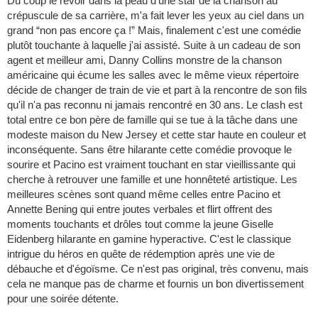
Du coup le revoir dans la peau d'une star de la chanson au
crépuscule de sa carrière, m'a fait lever les yeux au ciel dans un
grand “non pas encore ça !” Mais, finalement c'est une comédie
plutôt touchante à laquelle j'ai assisté. Suite à un cadeau de son
agent et meilleur ami, Danny Collins monstre de la chanson
américaine qui écume les salles avec le même vieux répertoire
décide de changer de train de vie et part à la rencontre de son fils
qu'il n'a pas reconnu ni jamais rencontré en 30 ans. Le clash est
total entre ce bon père de famille qui se tue à la tâche dans une
modeste maison du New Jersey et cette star haute en couleur et
inconséquente. Sans être hilarante cette comédie provoque le
sourire et Pacino est vraiment touchant en star vieillissante qui
cherche à retrouver une famille et une honnêteté artistique. Les
meilleures scènes sont quand même celles entre Pacino et
Annette Bening qui entre joutes verbales et flirt offrent des
moments touchants et drôles tout comme la jeune Giselle
Eidenberg hilarante en gamine hyperactive. C'est le classique
intrigue du héros en quête de rédemption après une vie de
débauche et d'égoïsme. Ce n'est pas original, très convenu, mais
cela ne manque pas de charme et fournis un bon divertissement
pour une soirée détente.