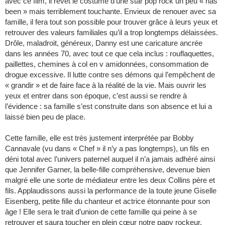
avec ce film, il revêt le costume d’une star pop rock un peu « has
been » mais terriblement touchante. Envieux de renouer avec sa
famille, il fera tout son possible pour trouver grâce à leurs yeux et
retrouver des valeurs familiales qu’il a trop longtemps délaissées.
Drôle, maladroit, généreux, Danny est une caricature ancrée
dans les années 70, avec tout ce que cela inclus : rouflaquettes,
paillettes, chemines à col en v amidonnées, consommation de
drogue excessive. Il lutte contre ses démons qui l’empêchent de
« grandir » et de faire face à la réalité de la vie. Mais ouvrir les
yeux et entrer dans son époque, c’est aussi se rendre à
l’évidence : sa famille s’est construite dans son absence et lui a
laissé bien peu de place.
Cette famille, elle est très justement interprétée par Bobby
Cannavale (vu dans « Chef » il n’y a pas longtemps), un fils en
déni total avec l’univers paternel auquel il n’a jamais adhéré ainsi
que Jennifer Garner, la belle-fille compréhensive, devenue bien
malgré elle une sorte de médiateur entre les deux Collins père et
fils. Applaudissons aussi la performance de la toute jeune Giselle
Eisenberg, petite fille du chanteur et actrice étonnante pour son
âge ! Elle sera le trait d’union de cette famille qui peine à se
retrouver et saura toucher en plein cœur notre papy rockeur.