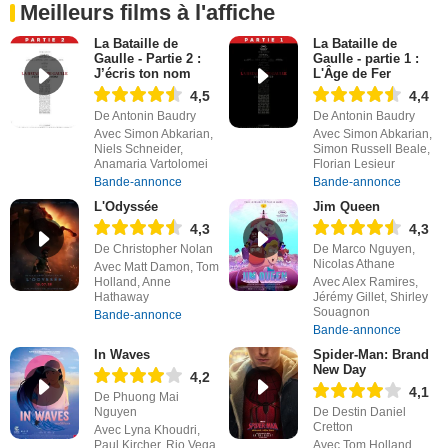
Meilleurs films à l'affiche
La Bataille de
La Bataille de
Gaulle - Partie 2 :
Gaulle - partie 1 :
J’écris ton nom
L'Âge de Fer
4,5
4,4
De Antonin Baudry
De Antonin Baudry
Avec Simon Abkarian,
Avec Simon Abkarian,
Niels Schneider,
Simon Russell Beale,
Anamaria Vartolomei
Florian Lesieur
Bande-annonce
Bande-annonce
L'Odyssée
Jim Queen
4,3
4,3
De Christopher Nolan
De Marco Nguyen,
Nicolas Athane
Avec Matt Damon, Tom
Holland, Anne
Avec Alex Ramires,
Hathaway
Jérémy Gillet, Shirley
Souagnon
Bande-annonce
Bande-annonce
In Waves
Spider-Man: Brand
New Day
4,2
4,1
De Phuong Mai
Nguyen
De Destin Daniel
Cretton
Avec Lyna Khoudri,
Paul Kircher, Rio Vega
Avec Tom Holland,