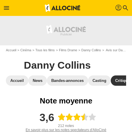
profil
menu
search
Accueil
Cinéma
Tous les films
Films Drame
Danny Collins
Avis sur Danny Collins
Danny Collins
Accueil
News
Bandes-annonces
Casting
Critiques
Note moyenne
3,6
212 notes
En savoir plus sur les notes spectateurs d'AlloCiné