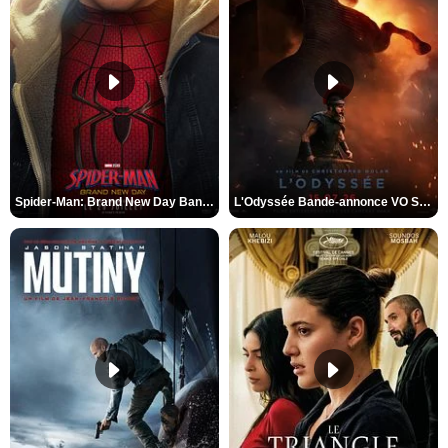
Spider-Man: Brand New Day Bande-annonce VO STFR
L'Odyssée Bande-annonce VO STFR