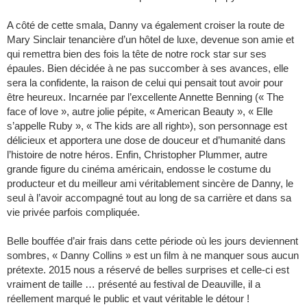
A côté de cette smala, Danny va également croiser la route de
Mary Sinclair tenancière d’un hôtel de luxe, devenue son amie et
qui remettra bien des fois la tête de notre rock star sur ses
épaules. Bien décidée à ne pas succomber à ses avances, elle
sera la confidente, la raison de celui qui pensait tout avoir pour
être heureux. Incarnée par l’excellente Annette Benning (« The
face of love », autre jolie pépite, « American Beauty », « Elle
s’appelle Ruby », « The kids are all right»), son personnage est
délicieux et apportera une dose de douceur et d’humanité dans
l’histoire de notre héros. Enfin, Christopher Plummer, autre
grande figure du cinéma américain, endosse le costume du
producteur et du meilleur ami véritablement sincère de Danny, le
seul à l’avoir accompagné tout au long de sa carrière et dans sa
vie privée parfois compliquée.
Belle bouffée d’air frais dans cette période où les jours deviennent
sombres, « Danny Collins » est un film à ne manquer sous aucun
prétexte. 2015 nous a réservé de belles surprises et celle-ci est
vraiment de taille … présenté au festival de Deauville, il a
réellement marqué le public et vaut véritable le détour !