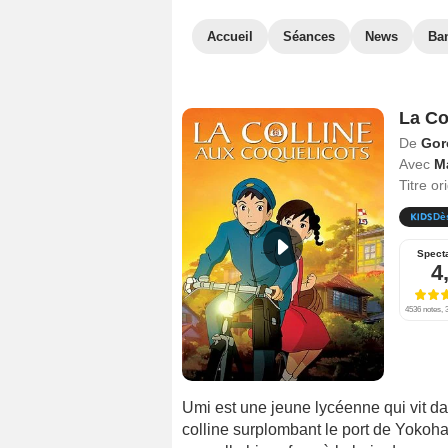
Accueil
Séances
News
Ba
La Co
De
Gor
Avec
M
Titre or
Dè
Spect
4
4536 notes, 3
Umi est une jeune lycéenne qui vit d
colline surplombant le port de Yokoh