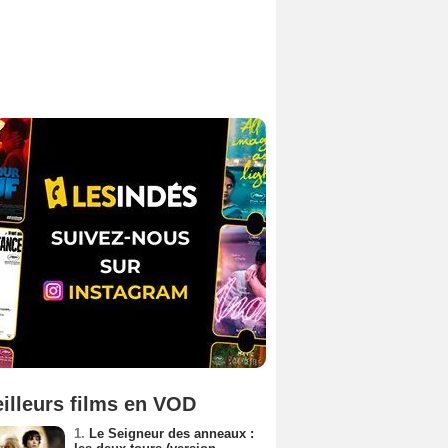
illeurs films en VOD
1.
Le Seigneur des anneaux :