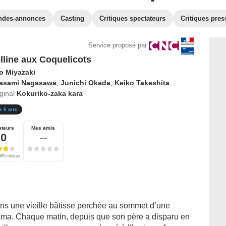
ndes-annonces
Casting
Critiques spectateurs
Critiques pres
Service proposé par
lline aux Coquelicots
o Miyazaki
asami Nagasawa
,
Junichi Okada
,
Keiko Takeshita
iginal
Kokuriko-zaka kara
s 6 ans
ateurs
Mes amis
,0
--
65 critiques
ans une vieille bâtisse perchée au sommet d’une
ama. Chaque matin, depuis que son père a disparu en