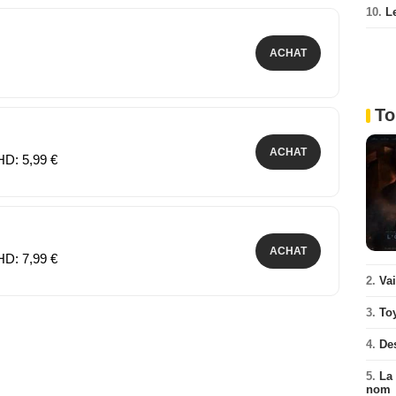
10.
L
ACHAT
To
ACHAT
HD: 5,99 €
ACHAT
HD: 7,99 €
2.
Va
3.
To
4.
De
5.
La 
nom