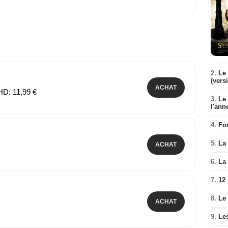
2.
Le 
(vers
ACHAT
HD: 11,99 €
3.
Le
l'ann
4.
Fo
5.
La 
ACHAT
6.
La 
7.
12
8.
Le
ACHAT
9.
Le