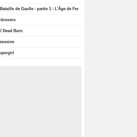
Bataille de Gaulle - partie 1 : L'Âge de Fer
ckrooms
il Dead Burn
session
upergirl