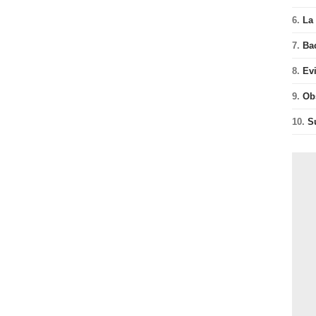
6.
La 
7.
Ba
8.
Ev
9.
Ob
10.
S