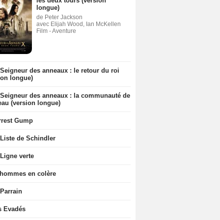
les deux tours (version
longue)
de Peter Jackson
avec Elijah Wood, Ian McKellen
Film - Aventure
Seigneur des anneaux : le retour du roi
ion longue)
 Seigneur des anneaux : la communauté de
eau (version longue)
rrest Gump
Liste de Schindler
Ligne verte
 hommes en colère
 Parrain
s Evadés