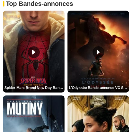
Top Bandes-annonces
Spider-Man: Brand New Day Bande-annonce VO STFR
L'Odyssée Bande-annonce VO STFR