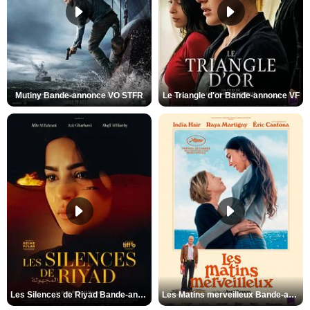
Mutiny Bande-annonce VO STFR
Le Triangle d'or Bande-annonce VF
Les Silences de Riyad Bande-annonce VO STFR
Les Matins merveilleux Bande-annonce VF