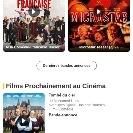
De la Comédie-Française Teaser (3) VF
Microstar Teaser (2) VF
Dernières bandes annonces
Films Prochainement au Cinéma
Tombé du ciel
de Mohamed Hamidi
avec Ilyes Djadel, Josiane Balasko
Film - Comédie
Bande-annonce