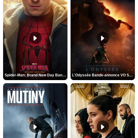
Spider-Man: Brand New Day Bande-annonce VO STFR
L'Odyssée Bande-annonce VO STFR