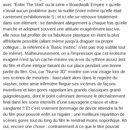
avec "Enter The Void" ou la série « Boardwalk Empire » qu’elle
n’avait aucun problème avec la nudité (voire même qu’elle était
carrément exhibitionniste !) ; et ici elle se retrouve totalement
dans son élément : se dandinant allégrement à chaque fois qu’elle
marche et adoptant souvent une attitude exagérément lascive,
elle nous fait profiter de sa fabuleuse plastique en étant la plus
affriolante possible (allant même jusqu’à draguer sa propre
collègue…la référence à "Basic Instinc" n’est pas trop subtile tout
de même). Malheureusement, on a l’impression que cet érotisme
exagéré n’est qu’un cache-misère vis-à-vis du rythme assez lent
du film et d’une intrigue faisant du sur place pendant une bonne
partie du film. Oui, car "Nurse 3D" montre son vrai visage lors de
ses scènes de meurtres : basculant alors dans le registre du
slasher, notre amie infirmière flingue ses victimes de façons
inventives et bien gores rappelant les grands classiques grand-
guignolesques, dont le point culminant demeure le déchaînement
final dans les soins intensifs d’une sauvagerie crasse et ultra-
sanglante !! Et c’est vraiment dommage de devoir attendre la fin
du film pour pouvoir enfin se régaler : une meilleure répartition de
scènes gores tout du long du film le rendrait moins soporifique. Ah
oui, encore une chose : contrairement à ce que le titre pouvait