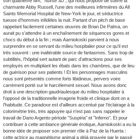
son quatrième film, "Nurse 3D", qui nous propose de suivre la
charmante Abby Russell, l’une des meilleures infirmières du All
Saints Memorial Hospital de New-York le jour, et séductrice
tueuse d’hommes infidèles la nuit. Partant d’un pitch de base
rappelant facilement certaines œuvres de Brian De Palma, on
aurait pu s’attendre à un enchaînement de séquences gores et
chocs du début à la fin ; mais Aarniokoski parvient à nous
surprendre en se servant du milieu hospitalier pour ce qu’il est
très souvent : une inaltérable source de fantasmes. Sans trop de
subtilités, l’hôpital sert autant de parc d'attractions pour ses
employés en multipliant les ébats dans les chambres, que de lieu
de guérison pour ses patients ! Et les personnages masculins
nous sont présentés comme forts libidineux, pervers voire
carrément porté sur le harcèlement sexuel. Nous avons donc
droit à une description gaudriaulesque du milieu hospitalier à
l’opposé de la traditionnelle imagerie froide et clinique dont on a
l’habitude. Ce paradoxe est d’ailleurs accentué par l’éclairage à la
colorimétrie très, très appuyée qui n’est pas sans rappeler le
travail de Dario Argento période "Suspiria" et "Inferno". Et pour
contribuer à cette ambiance générale érotique, Aarniokoski a eu la
bonne idée de proposer son premier rôle à Paz de la Huerta :
cette actrice au magnétisme animal a déjà prouvée par le passé