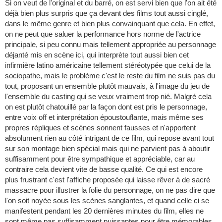
Si on veut de l'original et du barré, on est servi bien que l'on ait été
déjà bien plus surpris que ça devant des films tout aussi cinglé,
dans le même genre et bien plus convainquant que cela. En effet,
on ne peut que saluer la performance hors norme de l'actrice
principale, si peu connu mais tellement appropriée au personnage
déjanté mis en scène ici, qui interprète tout aussi bien cet
infirmière latino américaine tellement stéréotypée que celui de la
sociopathe, mais le problème c'est le reste du film ne suis pas du
tout, proposant un ensemble plutôt mauvais, à l'image du jeu de
l'ensemble du casting qui se veux vraiment trop nié. Malgré cela
on est plutôt chatouillé par la façon dont est pris le personnage,
entre voix off et interprétation époustouflante, mais même ses
propres répliques et scènes sonnent fausses et n'apportent
absolument rien au côté intrigant de ce film, qui repose avant tout
sur son montage bien spécial mais qui ne parvient pas à aboutir
suffisamment pour être sympathique et appréciable, car au
contraire cela devient vite de basse qualité. Ce qui est encore
plus frustrant c'est l'affiche proposée qui laisse rêver à de sacré
massacre pour illustrer la folie du personnage, on ne pas dire que
l'on soit noyée sous les scènes sanglantes, et quand celle ci se
manifestent pendant les 20 dernières minutes du film, elles ne
sont même pas suffisamment puissantes pour être mémorables,