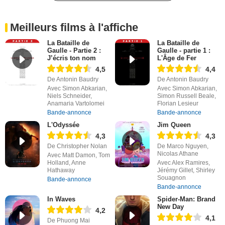
Meilleurs films à l'affiche
La Bataille de
La Bataille de
Gaulle - Partie 2 :
Gaulle - partie 1 :
J’écris ton nom
L'Âge de Fer
4,5
4,4
De Antonin Baudry
De Antonin Baudry
Avec Simon Abkarian,
Avec Simon Abkarian,
Niels Schneider,
Simon Russell Beale,
Anamaria Vartolomei
Florian Lesieur
Bande-annonce
Bande-annonce
L'Odyssée
Jim Queen
4,3
4,3
De Christopher Nolan
De Marco Nguyen,
Nicolas Athane
Avec Matt Damon, Tom
Holland, Anne
Avec Alex Ramires,
Hathaway
Jérémy Gillet, Shirley
Souagnon
Bande-annonce
Bande-annonce
In Waves
Spider-Man: Brand
New Day
4,2
4,1
De Phuong Mai