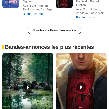
Nguyen
De Destin Daniel
Cretton
Avec Lyna Khoudri,
Paul Kircher, Rio Vega
Avec Tom Holland,
Zendaya, Sadie Sink
Bande-annonce
Bande-annonce
Tous les meilleurs films au ciné
Bandes-annonces les plus récentes