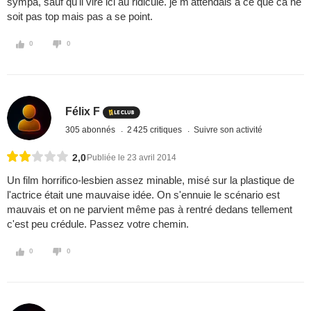
sympa, sauf qu'il vire ici au ridicule. je m'attendais a ce que ca ne
soit pas top mais pas a se point.
0
0
Félix F
305 abonnés
2 425 critiques
Suivre son activité
2,0
Publiée le 23 avril 2014
Un film horrifico-lesbien assez minable, misé sur la plastique de
l'actrice était une mauvaise idée. On s'ennuie le scénario est
mauvais et on ne parvient même pas à rentré dedans tellement
c'est peu crédule. Passez votre chemin.
0
0