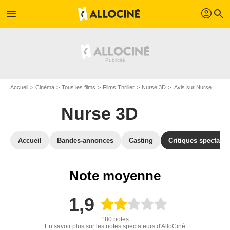
profil
menu
search
Accueil
Cinéma
Tous les films
Films Thriller
Nurse 3D
Avis sur Nurse 3D
Nurse 3D
Accueil
Bandes-annonces
Casting
Critiques spectateu
Note moyenne
1,9
180 notes
En savoir plus sur les notes spectateurs d'AlloCiné