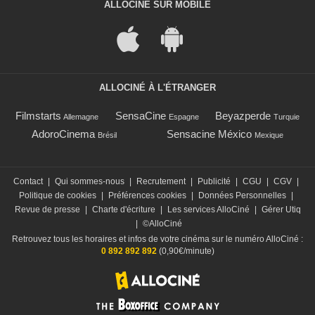
ALLOCINÉ SUR MOBILE
ALLOCINÉ À L'ÉTRANGER
Filmstarts
SensaCine
Beyazperde
Allemagne
Espagne
Turquie
AdoroCinema
Sensacine México
Brésil
Mexique
Contact
|
Qui sommes-nous
|
Recrutement
|
Publicité
|
CGU
|
CGV
|
Politique de cookies
|
Préférences cookies
|
Données Personnelles
|
Revue de presse
|
Charte d'écriture
|
Les services AlloCiné
|
Gérer Utiq
|
©AlloCiné
Retrouvez tous les horaires et infos de votre cinéma sur le numéro AlloCiné :
0 892 892 892
(0,90€/minute)