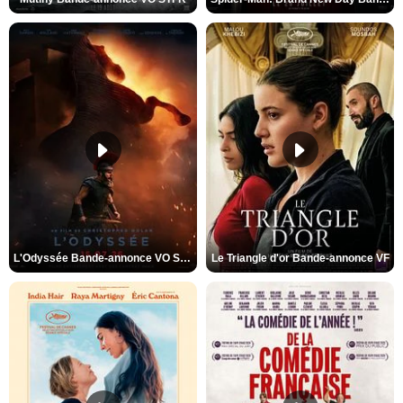
L'Odyssée Bande-annonce VO STFR
Le Triangle d'or Bande-annonce VF