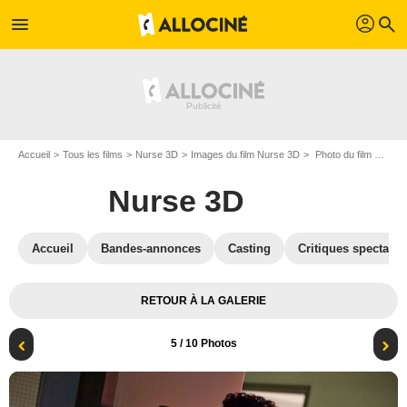
profil
menu
search
Accueil
Tous les films
Nurse 3D
Images du film Nurse 3D
Photo du film Nurse 3D - Photo 5
Nurse 3D
Accueil
Bandes-annonces
Casting
Critiques spectateu
RETOUR À LA GALERIE
5
/ 10 Photos