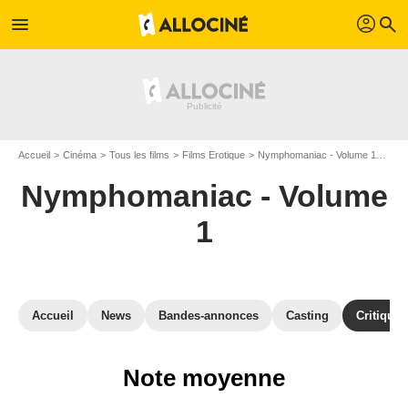
profil
menu
search
Accueil
Cinéma
Tous les films
Films Erotique
Nymphomaniac - Volume 1
Cri
Nymphomaniac - Volume
1
Accueil
News
Bandes-annonces
Casting
Critiques
Note moyenne