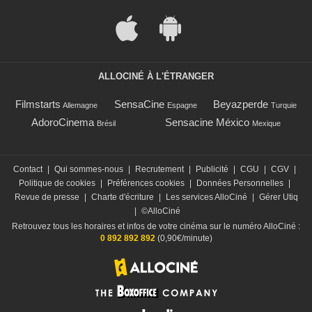
ALLOCINÉ À L'ÉTRANGER
Filmstarts
SensaCine
Beyazperde
Allemagne
Espagne
Turquie
AdoroCinema
Sensacine México
Brésil
Mexique
Contact
|
Qui sommes-nous
|
Recrutement
|
Publicité
|
CGU
|
CGV
|
Politique de cookies
|
Préférences cookies
|
Données Personnelles
|
Revue de presse
|
Charte d'écriture
|
Les services AlloCiné
|
Gérer Utiq
|
©AlloCiné
Retrouvez tous les horaires et infos de votre cinéma sur le numéro AlloCiné :
0 892 892 892
(0,90€/minute)