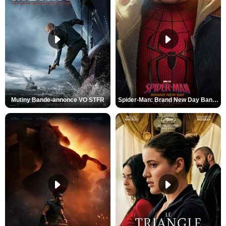
Mutiny Bande-annonce VO STFR
Spider-Man: Brand New Day Bande-annonce VO STFR