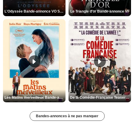
L'Odyssée Bande-annonce VO STFR
Le Triangle d'or Bande-annonce VF
Les Matins merveilleux Bande-annonce VF
De la Comédie-Française Teaser VF
Bandes-annonces à ne pas manquer