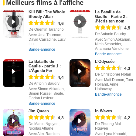
Meilleurs films à l'affiche
Kill Bill: The Whole
La Bataille de
Bloody Affair
Gaulle - Partie 2 :
J’écris ton nom
4,6
4,5
De Quentin Tarantino
De Antonin Baudry
Avec Uma Thurman,
David Carradine, Lucy
Avec Simon Abkarian,
Liu
Niels Schneider,
Anamaria Vartolomei
Bande-annonce
Bande-annonce
La Bataille de
L'Odyssée
Gaulle - partie 1 :
4,3
L'Âge de Fer
De Christopher Nolan
4,4
Avec Matt Damon, Tom
De Antonin Baudry
Holland, Anne
Avec Simon Abkarian,
Hathaway
Simon Russell Beale,
Bande-annonce
Florian Lesieur
Bande-annonce
Jim Queen
In Waves
4,3
4,2
De Marco Nguyen,
De Phuong Mai
Nicolas Athane
Nguyen
Avec Alex Ramires,
Avec Lyna Khoudri,