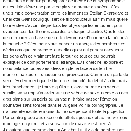
beaucoup d’humour pour explorer ce thème de la nymphomanie
qui est loin d’être une partie de plaisir à mettre en scène. C’est
une simple conversation entre les immenses Stellan Skarsgard et
Charlotte Gainsbourg qui sert de fil conducteur au film mais quelle
bonne idée d’avoir intégré tous les objets qui les entourent pour
évoquer tous les thèmes abordés à chaque chapitre. Quelle idée
de comparer la chasse de cette dévoreuse d’homme à la pèche à
la mouche ? C’est pour vous donner un aperçu des nombreuses
déviations que va prendre leurs dialogues qui partent dans tous
les sens afin de vraiment faire le tour de tout ce qui pourrait
expliquer ce comportement si étrange. LVT cherche, explore et
nous balance toutes ses idées en pleine face à sa terrible
manière habituelle : choquante et provocante. Comme on parle de
sexe, évidemment que le film en est inondé du début à la fin mais
très franchement, je trouve qu’il a su, avec sa mise en scène
subtile, sans trop s’attarder sur une scène de sexe intense ou des
gros plans sur un pénis ou un vagin, à faire passer l’émotion
souhaitée sans tomber dans le vulgaire voir la pornographie. Je
n’ai pas été excité le moins du monde pendant toute la projection.
Par contre grâce aux excellents effets spéciaux et au merveilleux
montage, on y croit et la sensation de malaise est bien là.
J’ajouterai que comme dans « Antichrist », il y a de nombreuses