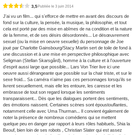
3,5
Publiée le 3 juin 2014
J'ai vu un film... qui s'efforce de mettre en avant des discours de
fond sur la culture, la pensée, la musique, la philosophie, et tout
cela est porté par des mise en abîmes de na condition et la nature
de la femme, et de ses désirs désordonnés... Le désœuvrement
sexuel (ou la mise en oeuvre sexuelle) du personnage de Joe
joué par Charlotte Gainsbourg/Stacy Martin sert de toile de fond à
une discussion et à une mise en perspective philosophique avec
Seligman (Stellan Skarsgård), homme à la culture et à l'ouverture
d'esprit aussi large que possible... Lars Von Trier live ici une
oeuvre aussi dérangeante que possible sur la chair triste, et sur le
sexe froid... Sa caméra n'aime pas ces personnages lorsqu'ils se
livrent sexuellement, mais elle les entoure, les caresse et les
embrasse de tout son regard lorsque les sentiments
transparaissent... Dès que les dialogues portent des sentiments,
des émotions naissent. Certaines scènes sont époustouflantes,
notamment celle avec Uma Thurman... Il convient également de
noter la présence de nombreux comédiens qui se mettent
quelque peu en danger par rapport à leurs rôles habituels, Shia la
Beouf, bien loin de ses robots , Christian Slater qui est assez