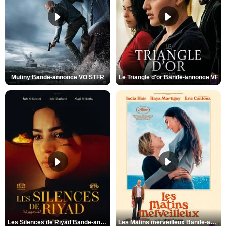
Mutiny Bande-annonce VO STFR
Le Triangle d'or Bande-annonce VF
Les Silences de Riyad Bande-annonce VO STFR
Les Matins merveilleux Bande-annonce VF