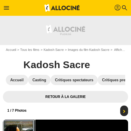
profil
menu
search
Accueil
Tous les films
Kadosh Sacre
Images du film Kadosh Sacre
Affiche du film Kadosh Sacre - Photo 1
Kadosh Sacre
Accueil
Casting
Critiques spectateurs
Critiques press
RETOUR À LA GALERIE
1
/ 7 Photos