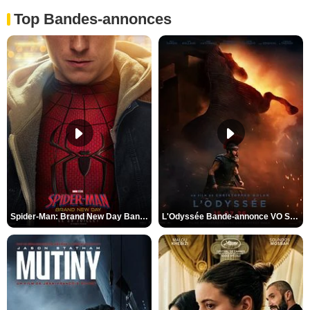
Top Bandes-annonces
Spider-Man: Brand New Day Bande-annonce VO STFR
L'Odyssée Bande-annonce VO STFR