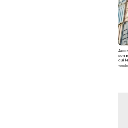
Jason
son n
qui le
vendre