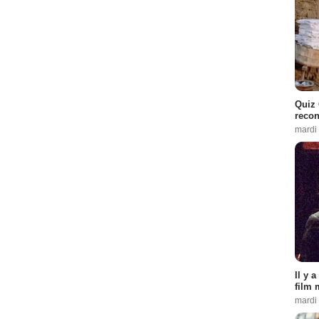
Quiz 
recon
mardi
Il y 
film 
mardi