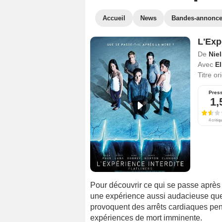
Accueil
News
Bandes-annonc
L'Expé
De
Nie
Avec
El
Titre or
Pres
1,
4 critiq
Pour découvrir ce qui se passe après
une expérience aussi audacieuse que
provoquent des arrêts cardiaques pen
expériences de mort imminente.