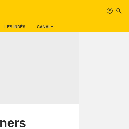
profil
search
LES INDÉS
CANAL+
iners