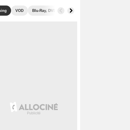
ming
VOD
Blu-Ray, DVD
Photos
Musique
Secrets de