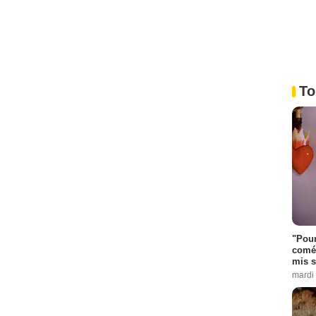
To
"Pour
coméd
mis s
mardi