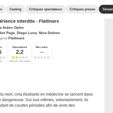
es
Casting
Critiques spectateurs
Critiques presse
Strea
rience interdite - Flatliners
ls Arden Oplev
liot Page
,
Diego Luna
,
Nina Dobrev
iginal
Flatliners
se
Spectateurs
Mes amis
5
2,2
--
ues
2428 notes, 216 critiques
 la mort, cinq étudiants en médecine se lancent dans
 dangereuse. Sur eux-mêmes, volontairement, ils
dant de courtes périodes afin de vivre des