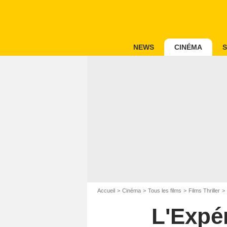
NEWS
CINÉMA
S
Accueil
Cinéma
Tous les films
Films Thriller
L'Expér