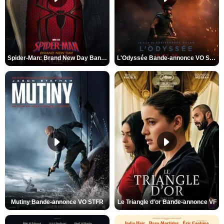
Spider-Man: Brand New Day Bande-annonce VO STFR
L'Odyssée Bande-annonce VO STFR
Mutiny Bande-annonce VO STFR
Le Triangle d'or Bande-annonce VF