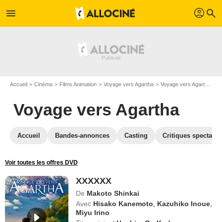
profil
menu
search
Accueil
Cinéma
Films Animation
Voyage vers Agartha
Voyage vers Agartha en DVD
Voyage vers Agartha
Accueil
Bandes-annonces
Casting
Critiques spectateu
Voir toutes les offres DVD
XXXXXX
De
Makoto Shinkai
Avec
Hisako Kanemoto
,
Kazuhiko Inoue
,
Miyu Irino