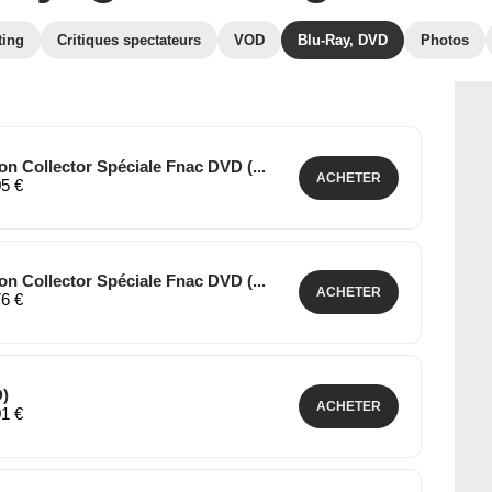
ting
Critiques spectateurs
VOD
Blu-Ray, DVD
Photos
on Collector Spéciale Fnac DVD (...
ACHETER
05 €
on Collector Spéciale Fnac DVD (...
ACHETER
76 €
D)
ACHETER
01 €