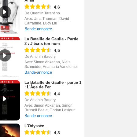
Affair
4,6
De Quentin Tarantino
Avec Uma Thurman, David
Carradine, Lucy Liu
Bande-annonce
La Bataille de Gaulle - Partie
2 : J’écris ton nom
4,5
De Antonin Baudry
Avec Simon Abkarian, Niels
Schneider, Anamaria Vartolomei
Bande-annonce
La Bataille de Gaulle - partie 1
: L'Âge de Fer
4,4
De Antonin Baudry
Avec Simon Abkarian, Simon
Russell Beale, Florian Lesieur
Bande-annonce
L'Odyssée
4,3