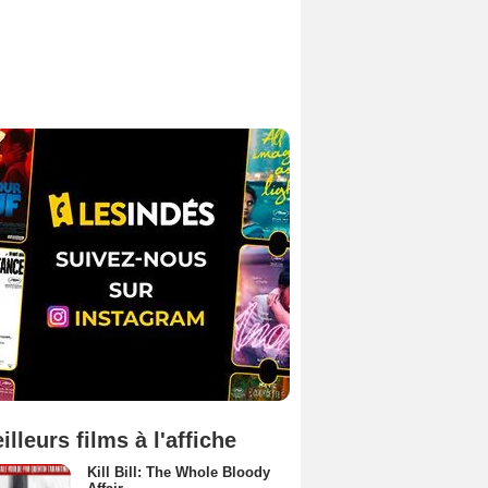
illeurs films à l'affiche
Kill Bill: The Whole Bloody