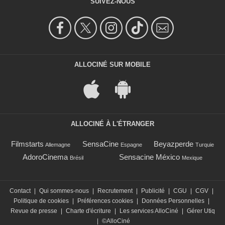
SUIVEZ-NOUS
ALLOCINÉ SUR MOBILE
ALLOCINÉ À L'ÉTRANGER
Filmstarts
SensaCine
Beyazperde
Allemagne
Espagne
Turquie
AdoroCinema
Sensacine México
Brésil
Mexique
Contact
|
Qui sommes-nous
|
Recrutement
|
Publicité
|
CGU
|
CGV
|
Politique de cookies
|
Préférences cookies
|
Données Personnelles
|
Revue de presse
|
Charte d'écriture
|
Les services AlloCiné
|
Gérer Utiq
|
©AlloCiné