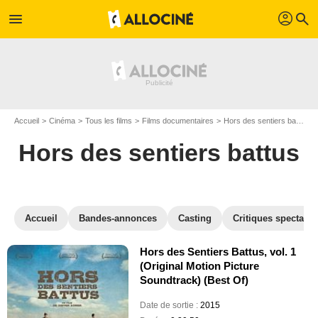
profil
menu
search
Accueil
Cinéma
Tous les films
Films documentaires
Hors des sentiers battus
Hors des sentiers battus
Accueil
Bandes-annonces
Casting
Critiques spectateu
Hors des Sentiers Battus, vol. 1
(Original Motion Picture
Soundtrack) (Best Of)
Date de sortie :
2015