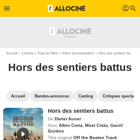
profil
menu
search
Accueil
Cinéma
Tous les films
Films documentaires
Hors des sentiers battus
Hors des sentiers battus
Accueil
Bandes-annonces
Casting
Critiques spectateu
Hors des sentiers battus
De
Dieter Auner
Avec
Albin Creta
,
Mirel Creta
,
Gavril
Gordon
Titre original
Off the Beaten Track