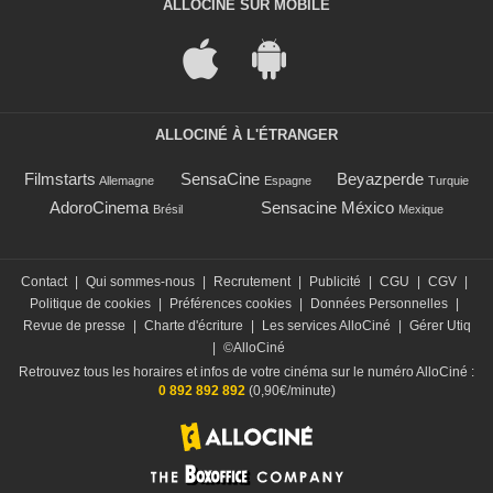
ALLOCINÉ SUR MOBILE
ALLOCINÉ À L'ÉTRANGER
Filmstarts
SensaCine
Beyazperde
Allemagne
Espagne
Turquie
AdoroCinema
Sensacine México
Brésil
Mexique
Contact
|
Qui sommes-nous
|
Recrutement
|
Publicité
|
CGU
|
CGV
|
Politique de cookies
|
Préférences cookies
|
Données Personnelles
|
Revue de presse
|
Charte d'écriture
|
Les services AlloCiné
|
Gérer Utiq
|
©AlloCiné
Retrouvez tous les horaires et infos de votre cinéma sur le numéro AlloCiné :
0 892 892 892
(0,90€/minute)