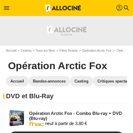
profil
menu
search
Accueil
Cinéma
Tous les films
Films Drame
Opération Arctic Fox
Opération Arctic Fox en DVD Blu Ray
Opération Arctic Fox
Accueil
Bandes-annonces
Casting
Critiques spectateu
DVD et Blu-Ray
Opération Arctic Fox - Combo Blu-ray + DVD
(Blu-ray)
neuf à partir de 3,80 €