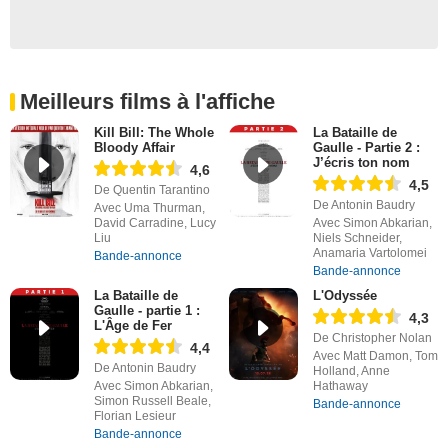
Meilleurs films à l'affiche
Kill Bill: The Whole
La Bataille de
Bloody Affair
Gaulle - Partie 2 :
J’écris ton nom
4,6
4,5
De Quentin Tarantino
De Antonin Baudry
Avec Uma Thurman,
David Carradine, Lucy
Avec Simon Abkarian,
Liu
Niels Schneider,
Anamaria Vartolomei
Bande-annonce
Bande-annonce
La Bataille de
L'Odyssée
Gaulle - partie 1 :
4,3
L'Âge de Fer
De Christopher Nolan
4,4
Avec Matt Damon, Tom
De Antonin Baudry
Holland, Anne
Avec Simon Abkarian,
Hathaway
Simon Russell Beale,
Bande-annonce
Florian Lesieur
Bande-annonce