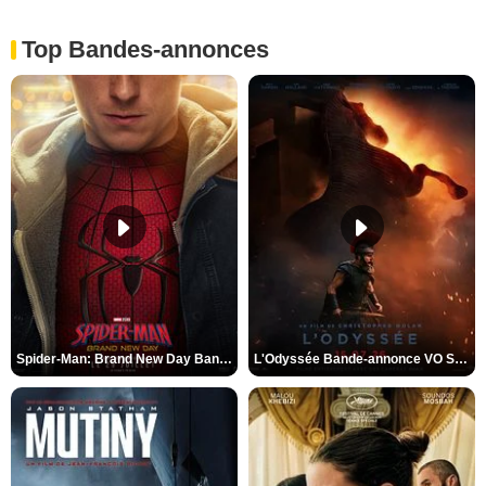
Top Bandes-annonces
Spider-Man: Brand New Day Bande-annonce VO STFR
L'Odyssée Bande-annonce VO STFR