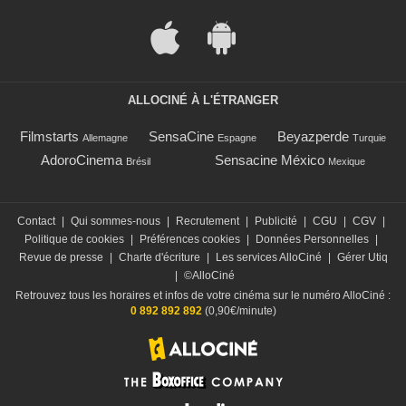
ALLOCINÉ À L'ÉTRANGER
Filmstarts
SensaCine
Beyazperde
Allemagne
Espagne
Turquie
AdoroCinema
Sensacine México
Brésil
Mexique
Contact
|
Qui sommes-nous
|
Recrutement
|
Publicité
|
CGU
|
CGV
|
Politique de cookies
|
Préférences cookies
|
Données Personnelles
|
Revue de presse
|
Charte d'écriture
|
Les services AlloCiné
|
Gérer Utiq
|
©AlloCiné
Retrouvez tous les horaires et infos de votre cinéma sur le numéro AlloCiné :
0 892 892 892
(0,90€/minute)