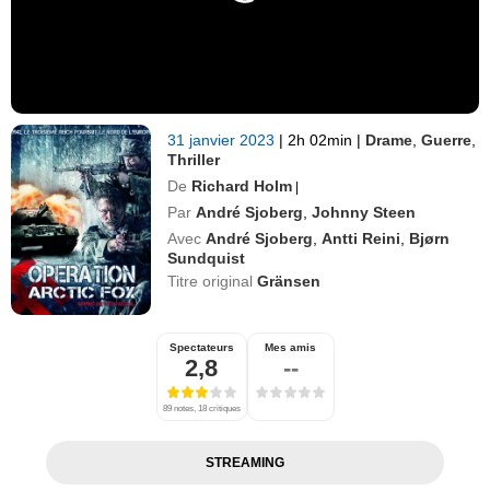
31 janvier 2023
|
2h 02min
|
Drame
,
Guerre
,
Thriller
De
Richard Holm
|
Par
André Sjoberg
,
Johnny Steen
Avec
André Sjoberg
,
Antti Reini
,
Bjørn
Sundquist
Titre original
Gränsen
Spectateurs
Mes amis
2,8
--
89 notes, 18 critiques
STREAMING