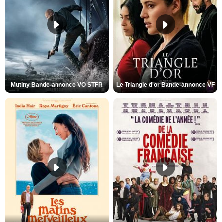
Mutiny Bande-annonce VO STFR
Le Triangle d'or Bande-annonce VF