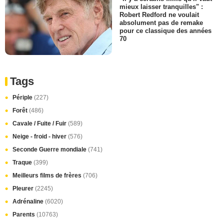
mieux laisser tranquilles" :
Robert Redford ne voulait
absolument pas de remake
pour ce classique des années
70
Tags
Périple
(227)
Forêt
(486)
Cavale / Fuite / Fuir
(589)
Neige - froid - hiver
(576)
Seconde Guerre mondiale
(741)
Traque
(399)
Meilleurs films de frères
(706)
Pleurer
(2245)
Adrénaline
(6020)
Parents
(10763)