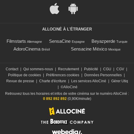
ALLOCINÉ À L'ÉTRANGER
Filmstarts
SensaCine
Beyazperde
Allemagne
Espagne
Turquie
AdoroCinema
Sensacine México
Brésil
Mexique
Contact
|
Qui sommes-nous
|
Recrutement
|
Publicité
|
CGU
|
CGV
|
Politique de cookies
|
Préférences cookies
|
Données Personnelles
|
Revue de presse
|
Charte d'écriture
|
Les services AlloCiné
|
Gérer Utiq
|
©AlloCiné
Retrouvez tous les horaires et infos de votre cinéma sur le numéro AlloCiné :
0 892 892 892
(0,90€/minute)