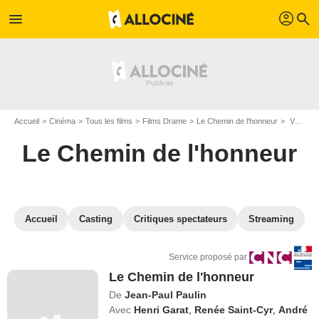
profil
menu
search
Accueil
Cinéma
Tous les films
Films Drame
Le Chemin de l'honneur
VOD Le Chemin de l'honneur
Le Chemin de l'honneur
Accueil
Casting
Critiques spectateurs
Streaming
Service proposé par
Le Chemin de l'honneur
De
Jean-Paul Paulin
Avec
Henri Garat
,
Renée Saint-Cyr
,
André