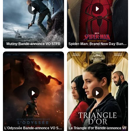
Mutiny Bande-annonce VO STFR
Spider-Man: Brand New Day Bande-annonce VO STFR
L'Odyssée Bande-annonce VO STFR
Le Triangle d'or Bande-annonce VF