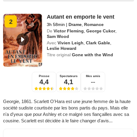
Autant en emporte le vent
2
3h 58min
|
Drame
,
Romance
De
Victor Fleming
,
George Cukor
,
Sam Wood
Avec
Vivien Leigh
,
Clark Gable
,
Leslie Howard
Titre original
Gone with the Wind
Presse
Spectateurs
Mes amis
4,4
4,1
--
Georgie, 1861. Scarlett O'Hara est une jeune femme de la haute
société sudiste courtisée par les bons partis du pays. Mais elle
n'a d'yeux que pour Ashley et ce malgré ses fiançailles avec sa
cousine. Scarlett est décidée à le faire changer d'avis...