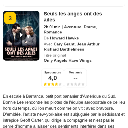
Seuls les anges ont des
3
ailes
2h 01min
|
Aventure
,
Drame
,
Romance
De
Howard Hawks
Avec
Cary Grant
,
Jean Arthur
,
Richard Barthelmess
Titre original
Only Angels Have Wings
Spectateurs
Mes amis
4,0
--
En escale à Barranca, petit port bananier d’Amérique du Sud,
Bonnie Lee rencontre les pilotes de l’équipe aéropostale de ce lieu
hors du temps, où l’on meurt comme on vit : avec bravoure.
D’emblée, l’artiste new-yorkaise est subjuguée par le séduisant et
intrépide Geoff Carter, qui dirige la compagnie et n’est pas le
genre d’homme à laisser des sentiments interférer dans ses