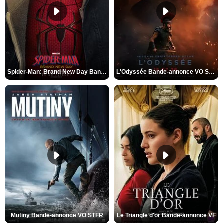
Spider-Man: Brand New Day Bande-annonce VO STFR
L'Odyssée Bande-annonce VO STFR
Mutiny Bande-annonce VO STFR
Le Triangle d'or Bande-annonce VF