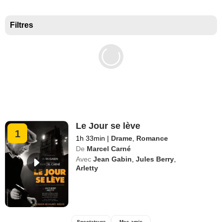
Meilleurs documentaires selon la presse
Filtres
Le Jour se lève
1
1h 33min
|
Drame
,
Romance
De
Marcel Carné
Avec
Jean Gabin
,
Jules Berry
,
Arletty
Spectateurs
Mes amis