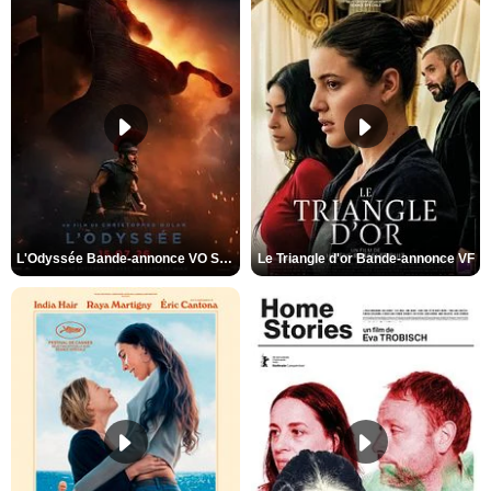
L'Odyssée Bande-annonce VO STFR
Le Triangle d'or Bande-annonce VF