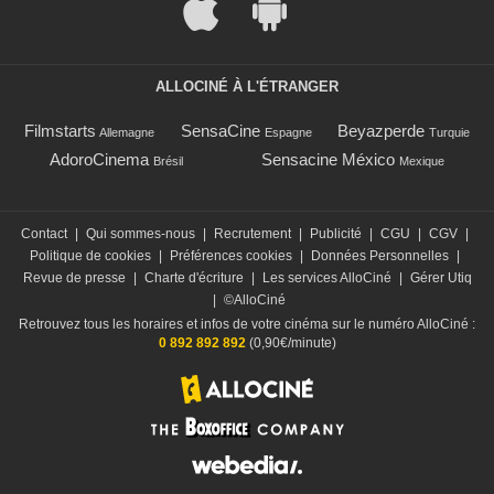
ALLOCINÉ À L'ÉTRANGER
Filmstarts
SensaCine
Beyazperde
Allemagne
Espagne
Turquie
AdoroCinema
Sensacine México
Brésil
Mexique
Contact
|
Qui sommes-nous
|
Recrutement
|
Publicité
|
CGU
|
CGV
|
Politique de cookies
|
Préférences cookies
|
Données Personnelles
|
Revue de presse
|
Charte d'écriture
|
Les services AlloCiné
|
Gérer Utiq
|
©AlloCiné
Retrouvez tous les horaires et infos de votre cinéma sur le numéro AlloCiné :
0 892 892 892
(0,90€/minute)