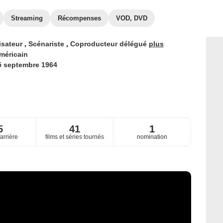
Streaming
Récompenses
VOD, DVD
isateur
,
Scénariste
,
Coproducteur délégué
plus
méricain
5 septembre 1964
5
41
1
arrière
films et séries tournés
nomination