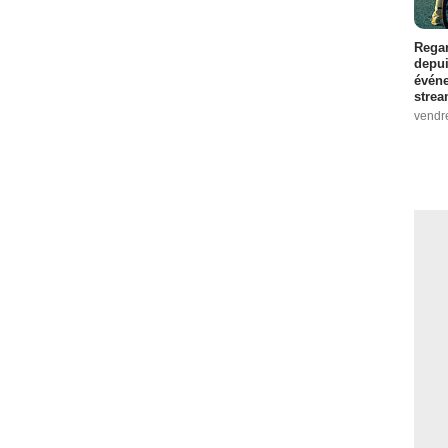
Regar
depui
événe
strea
vendr