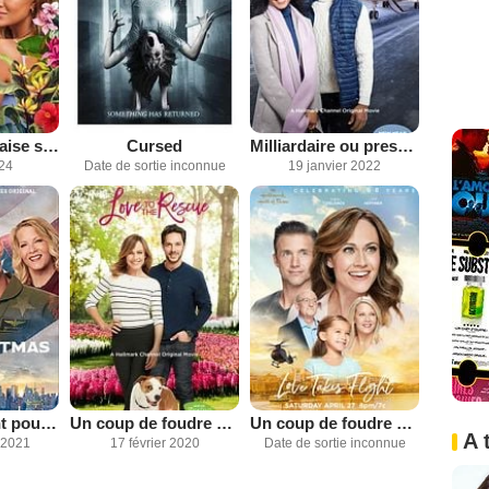
Une New-Yorkaise sous les tropiques
Cursed
Milliardaire ou presque
024
Date de sortie inconnue
19 janvier 2022
Embarquement pour Noël
Un coup de foudre en garde partagée
Un coup de foudre vertigineux
A 
 2021
17 février 2020
Date de sortie inconnue