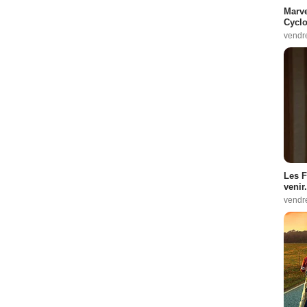
Marve
Cyclo
vendr
Les F
venir.
vendr