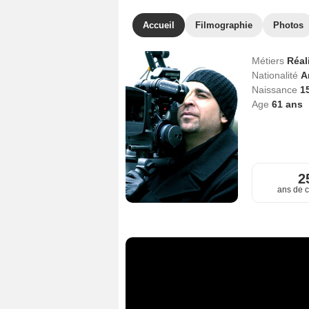
Accueil
Filmographie
Photos
Métiers
Réal
Nationalité
A
Naissance
1
Age
61
ans
2
ans de c