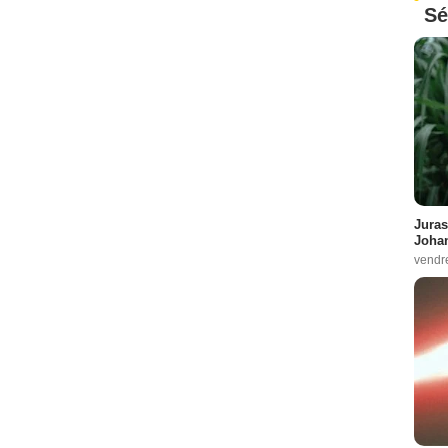
Sé
Juras
Johan
vendr