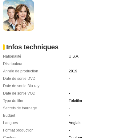
Infos techniques
Nationalité
U.S.A.
Distributeur
-
Année de production
2019
Date de sortie DVD
-
Date de sortie Blu-ray
-
Date de sortie VOD
-
Type de film
Télefilm
Secrets de tournage
-
Budget
-
Langues
Anglais
Format production
-
Couleur
Couleur