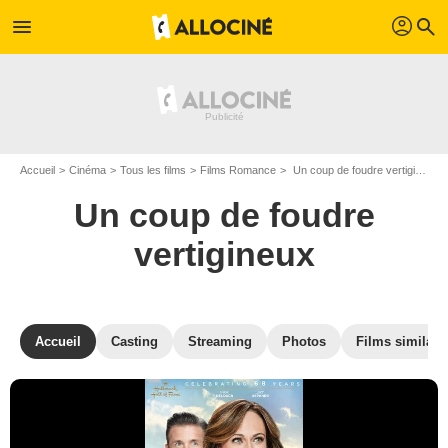
profil
menu
search
Accueil
Cinéma
Tous les films
Films Romance
Un coup de foudre vertigineux de Steven R. Monroe
Un coup de foudre
vertigineux
Accueil
Casting
Streaming
Photos
Films similair