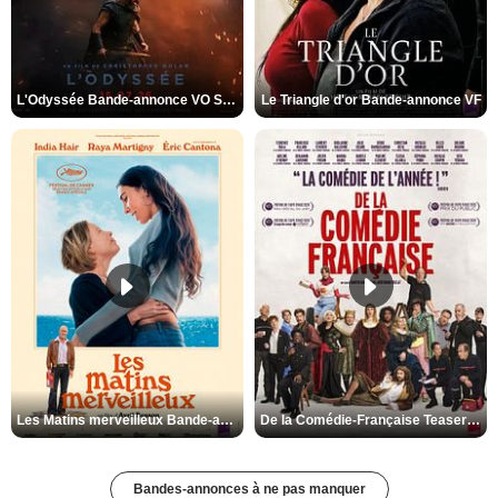
L'Odyssée Bande-annonce VO STFR
Le Triangle d'or Bande-annonce VF
Les Matins merveilleux Bande-annonce VF
De la Comédie-Française Teaser VF
Bandes-annonces à ne pas manquer