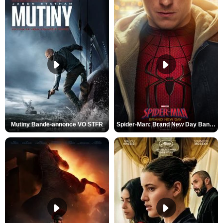
Mutiny Bande-annonce VO STFR
Spider-Man: Brand New Day Bande-annonce VO STFR