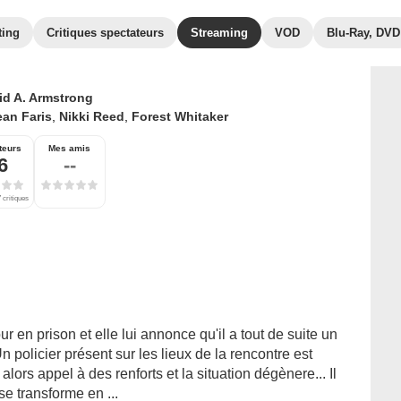
ting
Critiques spectateurs
Streaming
VOD
Blu-Ray, DVD
id A. Armstrong
an Faris
,
Nikki Reed
,
Forest Whitaker
teurs
Mes amis
6
--
 critiques
 en prison et elle lui annonce qu'il a tout de suite un
n policier présent sur les lieux de la rencontre est
 alors appel à des renforts et la situation dégènere... Il
se transforme en ...