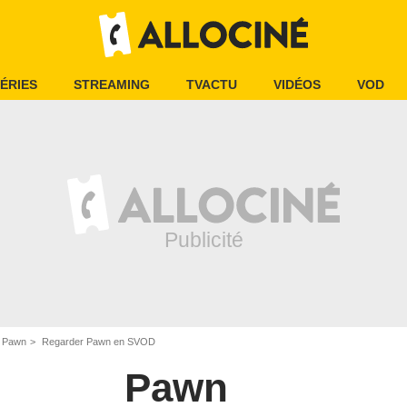
ÉRIES
STREAMING
TVACTU
VIDÉOS
VOD
Pawn
Regarder Pawn en SVOD
Pawn