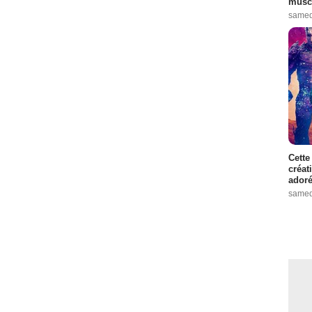
muscl
samed
Cette
créat
adoré
samed