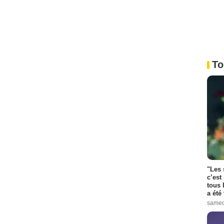
To
"Les 
c’est
tous 
a été 
samed