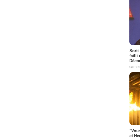
Sorti
failli
Décou
samed
"Vous
et He