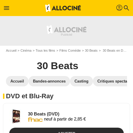
profil
menu
search
Accueil
Cinéma
Tous les films
Films Comédie
30 Beats
30 Beats en DVD Blu Ray
30 Beats
Accueil
Bandes-annonces
Casting
Critiques spectateu
DVD et Blu-Ray
30 Beats (DVD)
neuf à partir de 2,85 €