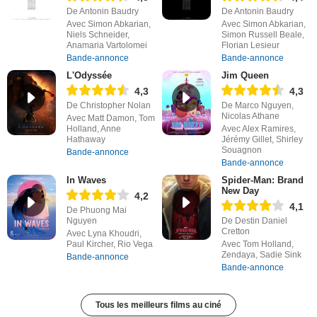
De Antonin Baudry
De Antonin Baudry
Avec Simon Abkarian,
Avec Simon Abkarian,
Niels Schneider,
Simon Russell Beale,
Anamaria Vartolomei
Florian Lesieur
Bande-annonce
Bande-annonce
L'Odyssée
Jim Queen
4,3
4,3
De Christopher Nolan
De Marco Nguyen,
Nicolas Athane
Avec Matt Damon, Tom
Holland, Anne
Avec Alex Ramires,
Hathaway
Jérémy Gillet, Shirley
Souagnon
Bande-annonce
Bande-annonce
In Waves
Spider-Man: Brand
New Day
4,2
4,1
De Phuong Mai
Nguyen
De Destin Daniel
Cretton
Avec Lyna Khoudri,
Paul Kircher, Rio Vega
Avec Tom Holland,
Zendaya, Sadie Sink
Bande-annonce
Bande-annonce
Tous les meilleurs films au ciné