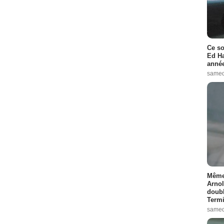
Ce so
Ed Ha
année
samed
Même 
Arnol
doubl
Termi
samed