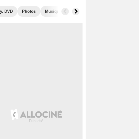
y, DVD
Photos
Musique
Secrets de tournage
Films simi