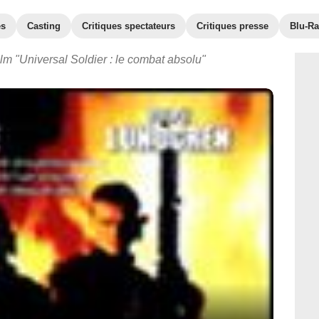
es
Casting
Critiques spectateurs
Critiques presse
Blu-Ra
ilm "Universal Soldier : le combat absolu"