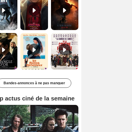
Le Triangle d'or Bande-annonce VF
Les Matins merveilleux Bande-annonce VF
De la Comédie-Française Teaser VF
Bandes-annonces à ne pas manquer
p actus ciné de la semaine