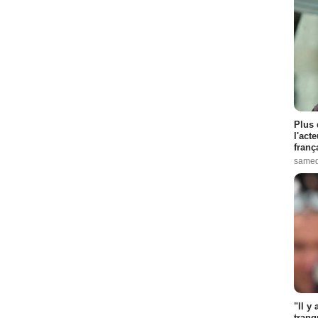
Plus 
l'act
franç
samed
"Il y
tranq