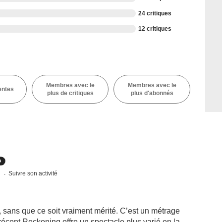
24 critiques
12 critiques
Membres avec le
Membres avec le
entes
plus de critiques
plus d'abonnés
s
Suivre son activité
, sans que ce soit vraiment mérité. C’est un métrage
récent Reckoning offre un spectacle plus varié en la