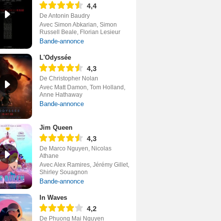
4,4
De Antonin Baudry
Avec Simon Abkarian, Simon
Russell Beale, Florian Lesieur
Bande-annonce
L'Odyssée
4,3
De Christopher Nolan
Avec Matt Damon, Tom Holland,
Anne Hathaway
Bande-annonce
Jim Queen
4,3
De Marco Nguyen, Nicolas
Athane
Avec Alex Ramires, Jérémy Gillet,
Shirley Souagnon
Bande-annonce
In Waves
4,2
De Phuong Mai Nguyen