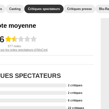
es
Casting
Critiques spectateurs
Critiques presse
Blu-Ra
te moyenne
,6
577 notes
 sur les notes spectateurs d'AlloCiné
IQUES SPECTATEURS
2 critiques
2 critiques
6 critiques
22 critiques