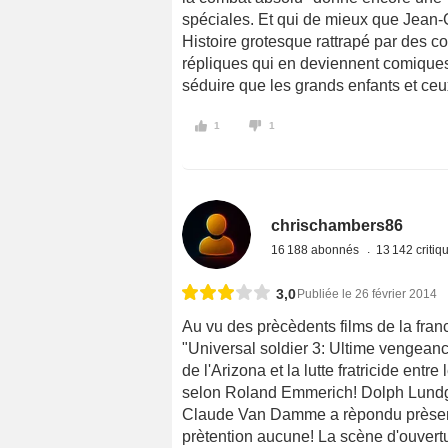
spéciales. Et qui de mieux que Jean-
Histoire grotesque rattrapé par des co
répliques qui en deviennent comiques 
séduire que les grands enfants et ceu
1
1
chrischambers86
16 188 abonnés
13 142 criti
3,0
Publiée le 26 février 2014
Au vu des prècèdents films de la franc
"Universal soldier 3: Ultime vengeanc
de l'Arizona et la lutte fratricide en
selon Roland Emmerich! Dolph Lundgr
Claude Van Damme a rèpondu prèsent p
prètention aucune! La scène d'ouvertur