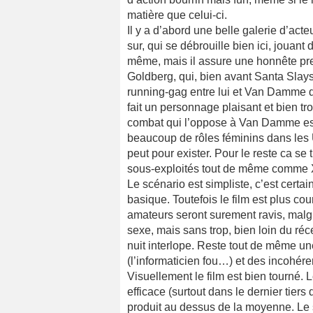
matière que celui-ci.
Il y a d’abord une belle galerie d’ac
sur, qui se débrouille bien ici, jouan
même, mais il assure une honnête pres
Goldberg, qui, bien avant Santa Slays 
running-gag entre lui et Van Damme d
fait un personnage plaisant et bien t
combat qui l’oppose à Van Damme es
beaucoup de rôles féminins dans les Un
peut pour exister. Pour le reste ca se
sous-exploités tout de même comme 
Le scénario est simpliste, c’est certa
basique. Toutefois le film est plus court
amateurs seront surement ravis, malgr
sexe, mais sans trop, bien loin du réc
nuit interlope. Reste tout de même u
(l’informaticien fou…) et des incohér
Visuellement le film est bien tourné. 
efficace (surtout dans le dernier tiers 
produit au dessus de la moyenne. Le s