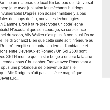
Damme un matèriau de luxe! En taureau de l'Universal
dberg joue avec jubilation les mèchants bulldogs
 invulnèrable! D'après son dossier militaire y a pas
fales de coups de feu, nouvelles technologies
n Damme a fort à faire (dècrypter un code) et ne
mbats! N'ècoutant que son courage, sa conscience
pel du scoop, Ally Walker n'est plus là non plus! On ne
 Heidi Schanz! Bien que cette suite soit infèrieure au
e Return" remplit son contrat en terme d'ambiance et
ations entre Deveraux et Romeo / UniSol 2500 sont
avec SETH montre que la star belge a encore la tatane
 et rendez nous Christopher Franke avec l'èmouvant «
 opus une profondeur de bienvenue dans le
e Mic Rodgers n’ait pas utilisè ce magnifique
Deveraux...