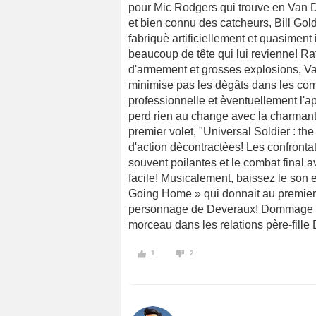
pour Mic Rodgers qui trouve en Van 
et bien connu des catcheurs, Bill Gol
fabriquè artificiellement et quasiment
beaucoup de tête qui lui revienne! Ra
d'armement et grosses explosions, Va
minimise pas les dègâts dans les co
professionnelle et èventuellement l'ap
perd rien au change avec la charmante
premier volet, "Universal Soldier : th
d'action dècontractèes! Les confront
souvent poilantes et le combat final 
facile! Musicalement, baissez le son
Going Home » qui donnait au premier
personnage de Deveraux! Dommage qu
morceau dans les relations père-fille 
1
2