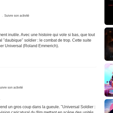
s
Suivre son activité
ent inutile. Avec une histoire qui vole si bas, que tout
 "daubique" soldier : le combat de trop. Cette suite
mier Universal (Roland Emmerich).
uivre son activité
1
rend un gros coup dans la gueule. "Universal Soldier :
sion caricatural du film mettant en scène des unités