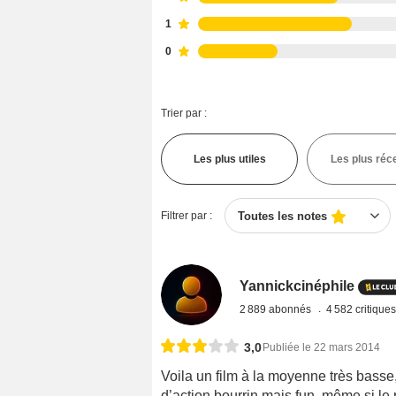
1
0
Trier par :
Les plus utiles
Les plus réc
Filtrer par :
Toutes les notes
Yannickcinéphile
2 889 abonnés
4 582 critique
3,0
Publiée le 22 mars 2014
Voila un film à la moyenne très basse
d’action bourrin mais fun, même si le 