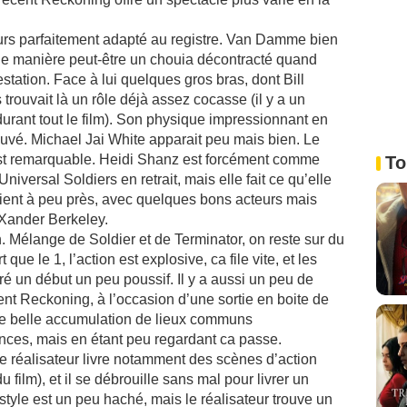
teurs parfaitement adapté au registre. Van Damme bien
t de manière peut-être un chouia décontracté quand
tation. Face à lui quelques gros bras, dont Bill
trouvait là un rôle déjà assez cocasse (il y a un
urant tout le film). Son physique impressionnant en
rouvé. Michael Jai White apparait peu mais bien. Le
t remarquable. Heidi Shanz est forcément comme
To
iversal Soldiers en retrait, mais elle fait ce qu’elle
 tient à peu près, avec quelques bons acteurs mais
Xander Berkeley.
in. Mélange de Soldier et de Terminator, on reste sur du
 que le 1, l’action est explosive, ca file vite, et les
é un début un peu poussif. Il y a aussi un peu de
ent Reckoning, à l’occasion d’une sortie en boite de
ne belle accumulation de lieux communs
ences, mais en étant peu regardant ca passe.
Le réalisateur livre notamment des scènes d’action
du film), et il se débrouille sans mal pour livrer un
tyle est un peu haché, mais le réalisateur trouve un