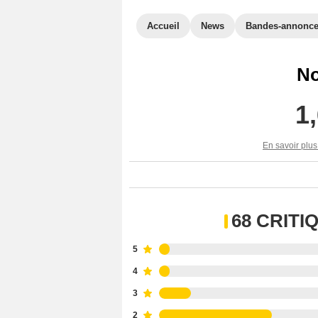
Accueil
News
Bandes-annonc
No
1
En savoir plus
68 CRIT
5
4
3
2