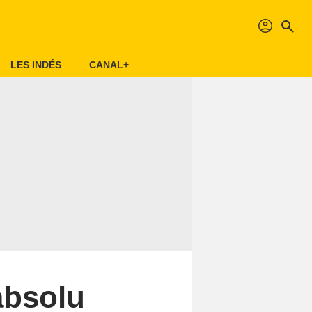
profil
search
LES INDÉS
CANAL+
absolu