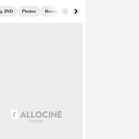
y, DVD
Photos
Musique
Secrets de tournage
Films simi