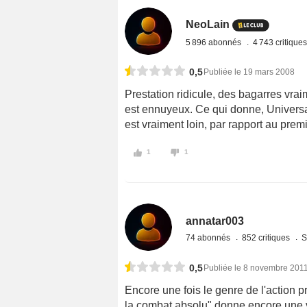
NeoLain
5 896 abonnés
4 743 critique
0,5
Publiée le 19 mars 2008
Prestation ridicule, des bagarres vraim
est ennuyeux. Ce qui donne, Universal
est vraiment loin, par rapport au pre
1
1
annatar003
74 abonnés
852 critiques
S
0,5
Publiée le 8 novembre 201
Encore une fois le genre de l'action p
la combat absolu" donne encore une vi