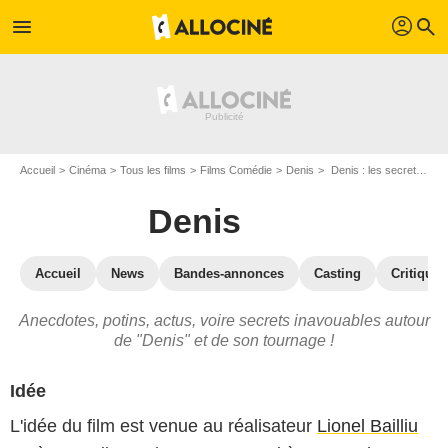
profil
menu
search
Accueil
Cinéma
Tous les films
Films Comédie
Denis
Denis : les secrets du tournage
Denis
Accueil
News
Bandes-annonces
Casting
Critiques
Anecdotes, potins, actus, voire secrets inavouables autour
de "Denis" et de son tournage !
Idée
L'idée du film est venue au réalisateur
Lionel Bailliu