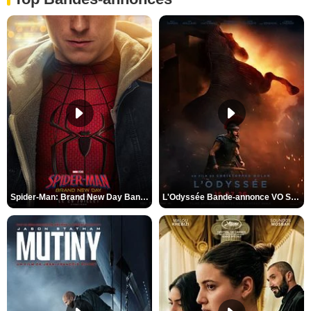
Spider-Man: Brand New Day Bande-annonce VO STFR
L'Odyssée Bande-annonce VO STFR