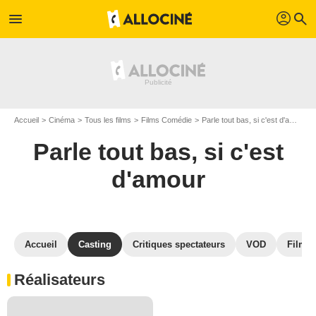
profil
menu
search
Accueil
Cinéma
Tous les films
Films Comédie
Parle tout bas, si c'est d'amour
Parle tout bas, si c'est
d'amour
Accueil
Casting
Critiques spectateurs
VOD
Films 
Réalisateurs