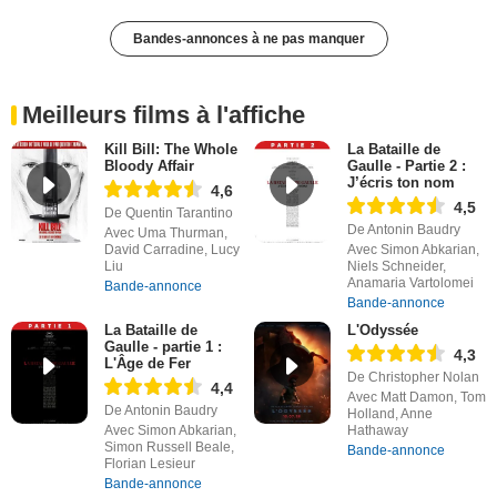
Bandes-annonces à ne pas manquer
Meilleurs films à l'affiche
Kill Bill: The Whole
La Bataille de
Bloody Affair
Gaulle - Partie 2 :
J’écris ton nom
4,6
4,5
De Quentin Tarantino
De Antonin Baudry
Avec Uma Thurman,
David Carradine, Lucy
Avec Simon Abkarian,
Liu
Niels Schneider,
Anamaria Vartolomei
Bande-annonce
Bande-annonce
La Bataille de
L'Odyssée
Gaulle - partie 1 :
4,3
L'Âge de Fer
De Christopher Nolan
4,4
Avec Matt Damon, Tom
De Antonin Baudry
Holland, Anne
Avec Simon Abkarian,
Hathaway
Simon Russell Beale,
Bande-annonce
Florian Lesieur
Bande-annonce