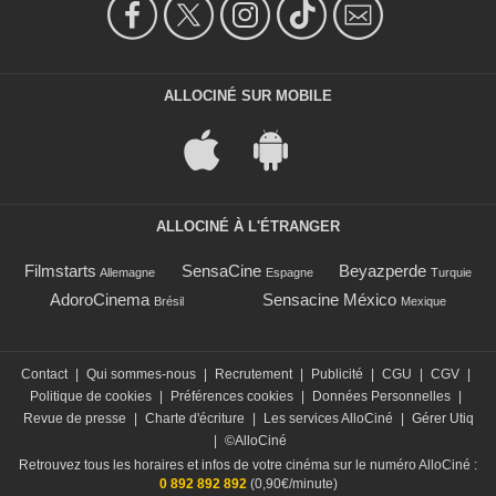
ALLOCINÉ SUR MOBILE
ALLOCINÉ À L'ÉTRANGER
Filmstarts
SensaCine
Beyazperde
Allemagne
Espagne
Turquie
AdoroCinema
Sensacine México
Brésil
Mexique
Contact
|
Qui sommes-nous
|
Recrutement
|
Publicité
|
CGU
|
CGV
|
Politique de cookies
|
Préférences cookies
|
Données Personnelles
|
Revue de presse
|
Charte d'écriture
|
Les services AlloCiné
|
Gérer Utiq
|
©AlloCiné
Retrouvez tous les horaires et infos de votre cinéma sur le numéro AlloCiné :
0 892 892 892
(0,90€/minute)