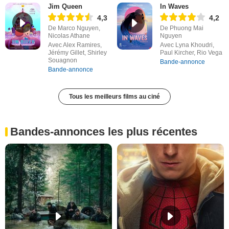
Jim Queen
In Waves
4,3
4,2
De Marco Nguyen,
De Phuong Mai
Nicolas Athane
Nguyen
Avec Alex Ramires,
Avec Lyna Khoudri,
Jérémy Gillet, Shirley
Paul Kircher, Rio Vega
Souagnon
Bande-annonce
Bande-annonce
Tous les meilleurs films au ciné
Bandes-annonces les plus récentes