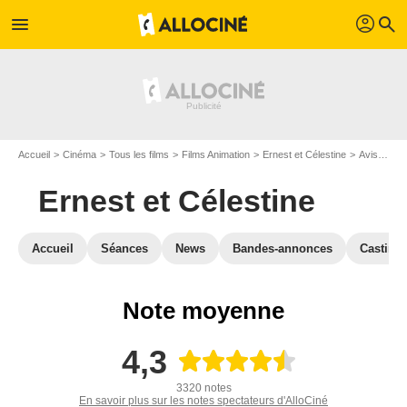
profil
menu
search
Accueil
Cinéma
Tous les films
Films Animation
Ernest et Célestine
Avis Ernest et Célestine
Ernest et Célestine
Accueil
Séances
News
Bandes-annonces
Casting
Note moyenne
4,3
3320 notes
En savoir plus sur les notes spectateurs d'AlloCiné