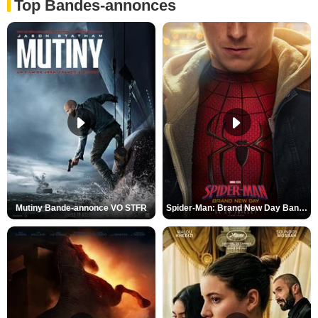
Top Bandes-annonces
Mutiny Bande-annonce VO STFR
Spider-Man: Brand New Day Bande-annonce VO STFR