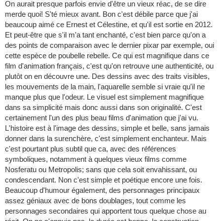
On aurait presque parfois envie d'être un vieux réac, de se dire
merde quoi! S'té mieux avant. Bon c'est débile parce que j'ai
beaucoup aimé ce Ernest et Célestine, et qu'il est sortie en 2012.
Et peut-être que s'il m'a tant enchanté, c'est bien parce qu'on a
des points de comparaison avec le dernier pixar par exemple, oui
cette espèce de poubelle rebelle. Ce qui est magnifique dans ce
film d'animation français, c'est qu'on retrouve une authenticité, ou
plutôt on en découvre une. Des dessins avec des traits visibles,
les mouvements de la main, l'aquarelle semble si vraie qu'il ne
manque plus que l'odeur. Le visuel est simplement magnifique
dans sa simplicité mais donc aussi dans son originalité. C'est
certainement l'un des plus beau films d'animation que j'ai vu.
L'histoire est à l'image des dessins, simple et belle, sans jamais
donner dans la surenchère, c'est simplement enchanteur. Mais
c'est pourtant plus subtil que ca, avec des références
symboliques, notamment à quelques vieux films comme
Nosferatu ou Metropolis; sans que cela soit envahissant, ou
condescendant. Non c'est simple et poétique encore une fois.
Beaucoup d'humour également, des personnages principaux
assez géniaux avec de bons doublages, tout comme les
personnages secondaires qui apportent tous quelque chose au