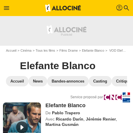
profil
menu
search
Accueil
Cinéma
Tous les films
Films Drame
Elefante Blanco
VOD Elefante Blanco
Elefante Blanco
Accueil
News
Bandes-annonces
Casting
Critiques
Service proposé par
Elefante Blanco
De
Pablo Trapero
Avec
Ricardo Darín
,
Jérémie Renier
,
Martina Gusmán