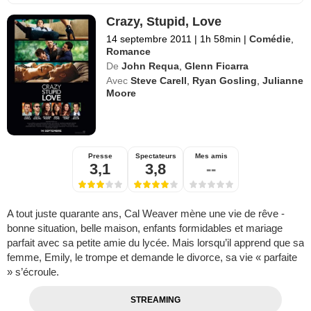
Crazy, Stupid, Love
14 septembre 2011
|
1h 58min
|
Comédie
,
Romance
De
John Requa
,
Glenn Ficarra
Avec
Steve Carell
,
Ryan Gosling
,
Julianne
Moore
Presse
Spectateurs
Mes amis
3,1
3,8
--
A tout juste quarante ans, Cal Weaver mène une vie de rêve -
bonne situation, belle maison, enfants formidables et mariage
parfait avec sa petite amie du lycée. Mais lorsqu’il apprend que sa
femme, Emily, le trompe et demande le divorce, sa vie « parfaite
» s’écroule.
STREAMING