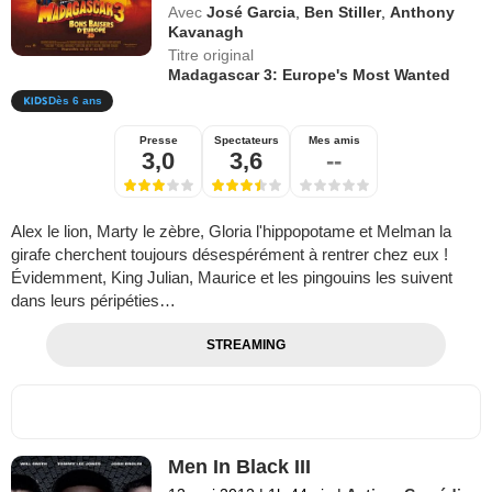
Avec
José Garcia
,
Ben Stiller
,
Anthony
Kavanagh
Titre original
Madagascar 3: Europe's Most Wanted
Dès 6 ans
Presse
Spectateurs
Mes amis
3,0
3,6
--
Alex le lion, Marty le zèbre, Gloria l'hippopotame et Melman la
girafe cherchent toujours désespérément à rentrer chez eux !
Évidemment, King Julian, Maurice et les pingouins les suivent
dans leurs péripéties…
STREAMING
Men In Black III