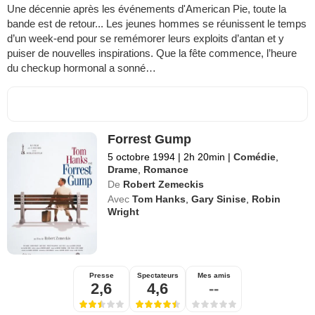
Une décennie après les événements d'American Pie, toute la
bande est de retour... Les jeunes hommes se réunissent le temps
d’un week-end pour se remémorer leurs exploits d’antan et y
puiser de nouvelles inspirations. Que la fête commence, l’heure
du checkup hormonal a sonné…
Forrest Gump
5 octobre 1994
|
2h 20min
|
Comédie
,
Drame
,
Romance
De
Robert Zemeckis
Avec
Tom Hanks
,
Gary Sinise
,
Robin
Wright
Presse
Spectateurs
Mes amis
2,6
4,6
--