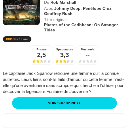
De
Rob Marshall
Avec
Johnny Depp
,
Penélope Cruz
,
Geoffrey Rush
Titre original
Pirates of the Caribbean: On Stranger
Tides
Dès 10 ans
Presse
Spectateurs
Mes amis
2,5
3,3
--
Le capitaine Jack Sparrow retrouve une femme qu’il a connue
autrefois. Leurs liens sont-ils faits d’amour ou cette femme n’est-
elle qu’une aventurière sans scrupule qui cherche à l’utiliser pour
découvrir la légendaire Fontaine de Jouvence ?
VOIR SUR DISNEY
+