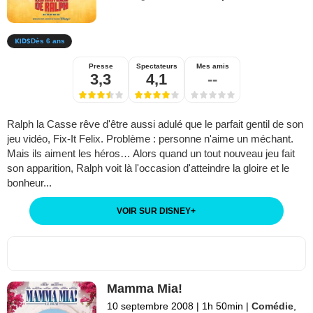
Dès 6 ans
Presse
Spectateurs
Mes amis
3,3
4,1
--
Ralph la Casse rêve d'être aussi adulé que le parfait gentil de son
jeu vidéo, Fix-It Felix. Problème : personne n'aime un méchant.
Mais ils aiment les héros… Alors quand un tout nouveau jeu fait
son apparition, Ralph voit là l'occasion d'atteindre la gloire et le
bonheur...
VOIR SUR DISNEY
+
Mamma Mia!
10 septembre 2008
|
1h 50min
|
Comédie
,